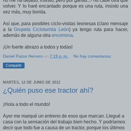
no me ha dejado, insisto, pero por ganas...- no cabe otra que
volver. Y lo haré encantado porque es una ruta, insisto una
vez más, muy bonita.
Así que, para posibles ciclo-visitas leonesas (claro mensaje
a la
Grupeta Cicloturista León
) ya tengo ruta para hacer,
además de alguna otra
encerrona
.
¡Un fuerte abrazo a todos y todas!
Daniel Pazos Herrero
en
7:19 p. m.
No hay comentarios:
Compartir
MARTES, 12 DE JUNIO DE 2012
¿Quién puso ese tractor ahí?
¡Hola a todo el mundo!
Ayer me marqué un entreno de esos que marcan. Llegué a
casa con la sensación del trabajo bien hecho. Y podríamos
decir que todo fue a causa de un tractor, porque los últimos