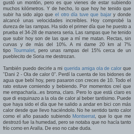
gustó un montón, pero es que vienes de estar subiendo
muchos kilómetros. Y de hecho, lo que hoy he tenido que
subir ha sido algo que
el otro día tuve que bajar
y donde
alcancé unas velocidades increíbles. Hoy comprobé la
dureza de las rampas. Ha sido el primer día que he puesto a
prueba el 34-28 de manera seria. Las rampas que he tenido
que subir hoy son de las que a mí me matan. Rectas, sin
curvas y de más del 10%. A mi dame 20 km al 7%
tipo
Tourmalet
, pero unas rampas del 15% cerca de un
pueblecito de Soria me destrozan.
También puedo decirle a mi
querida amiga ola de calor
que
"Dani 2 - Ola de calor 0". Perdí la cuenta de los bidones de
agua que bebí hoy, pero pasaron con creces de 10. Todo el
rato estuve comiendo y bebiendo. Por momentos creí que
me empacharía...es broma, claro. Pero lo que está claro es
que di esquinazo a la ola de calor al beber tantísimo. Puede
que haya sido el día que he salido a andar en bici con más
calor desde que llevo haciéndolo. No he sentido tanto calor
como el año pasado subiendo
Montserrat
, que lo que me
destrozó fue la humedad, pero se notaba que no hacía tanto
frío como en Aralla. De eso no cabe duda.