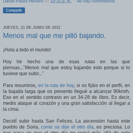
Daniel Pazos Herrero
en
10:32 p. m.
No hay comentarios:
Compartir
JUEVES, 21 DE JUNIO DE 2012
Menos mal que me pilló bajando.
¡Hola a todo el mundo!
Hoy he hecho una de esas rutas en las que
piensas..."Menos mal que estoy bajando esto porque si lo
tuviese que subir..."
Para resumiros,
en la ruta de hoy
, si os fijáis en el perfil, en
la bajada larga que os presento llegué a alcanzar 90km/h.
Eso en el sentido contrario en un 34-28 de libro. Es decir,
medio ataque al corazón y una gran satisfacción al llegar a
la cima.
Decidí subir hasta San Felices. La ascensión hasta este
pueblo de Soria,
como os dije el otro día
, es preciosa. Lo
que pasa es que el otro día no seguí más allá de este