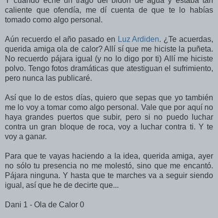
Y cuando eché un trago del bidón de agua y estaba tan
caliente que ofendía, me dí cuenta de que te lo habías
tomado como algo personal.
Aún recuerdo el año pasado en
Luz Ardiden
. ¿Te acuerdas,
querida amiga ola de calor? Allí sí que me hiciste la puñeta.
No recuerdo pájara igual (y no lo digo por ti) Allí me hiciste
polvo. Tengo fotos dramáticas que atestiguan el sufrimiento,
pero nunca las publicaré.
Así que lo de estos días, quiero que sepas que yo también
me lo voy a tomar como algo personal. Vale que por aquí no
haya grandes puertos que subir, pero si no puedo luchar
contra un gran bloque de roca, voy a luchar contra ti. Y te
voy a ganar.
Para que te vayas haciendo a la idea, querida amiga, ayer
no sólo tu presencia no me molestó, sino que me encantó.
Pájara ninguna. Y hasta que te marches va a seguir siendo
igual, así que he de decirte que...
Dani 1 - Ola de Calor 0