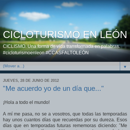
CICLOTURISMO EN LEÓN
CICLISMO. Una forma de vida transformada en palabras.
#cicloturismoenleon #CCASFALTOLEÓN
▼
JUEVES, 28 DE JUNIO DE 2012
"Me acuerdo yo de un día que..."
¡Hola a todo el mundo!
A mí me pasa, no se a vosotros, que todas las temporadas
hay unos cuantos días que recuerdas por su dureza. Esos
días que en temporadas futuras rememoras diciendo: "Me