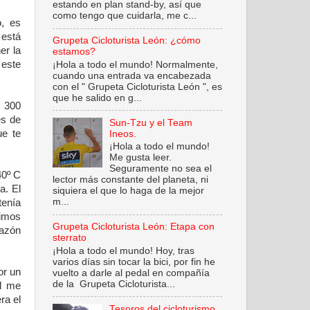
estando en plan stand-by, así que
como tengo que cuidarla, me c...
o, es
 está
Grupeta Cicloturista León: ¿cómo
er la
estamos?
 este
¡Hola a todo el mundo! Normalmente,
cuando una entrada va encabezada
.
con el " Grupeta Cicloturista León ", es
que he salido en g...
s 300
es de
Sun-Tzu y el Team
ue te
Ineos.
¡Hola a todo el mundo!
Me gusta leer.
Seguramente no sea el
40º C
lector más constante del planeta, ni
a. El
siquiera el que lo haga de la mejor
m...
enía
timos
Grupeta Cicloturista León: Etapa con
azón
sterrato
¡Hola a todo el mundo! Hoy, tras
varios días sin tocar la bici, por fin he
or un
vuelto a darle al pedal en compañía
de la Grupeta Cicloturista...
al me
ra el
Tesoros del cicloturismo.