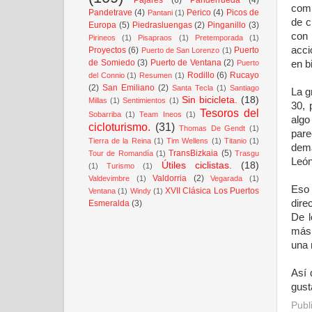
comp
Pandetrave
(4)
Perico
(4)
Picos de
Pantani
(1)
de c
Europa
(5)
Piedrasluengas
(2)
Pinganillo
(3)
con
Pirineos
(1)
Pisapraos
(1)
Pretemporada
(1)
acci
Proyectos
(6)
Puerto
Puerto de San Lorenzo
(1)
de Somiedo
(3)
Puerto de Ventana
(2)
en b
Puerto
Rodillo
(6)
Rucayo
del Connio
(1)
Resumen
(1)
(2)
San Emiliano
(2)
Santa Tecla
(1)
Santiago
La g
Sin bicicleta.
(18)
Millas
(1)
Sentimientos
(1)
30, 
Tesoros del
Sobarriba
(1)
Team Ineos
(1)
alg
cicloturismo.
(31)
Thomas De Gendt
(1)
par
Tierra de la Reina
(1)
Tim Wellens
(1)
Titanio
(1)
dema
TransBizkaia
(5)
Tour de Romandía
(1)
Trasgu
León
Útiles ciclistas.
(18)
(1)
Turismo
(1)
Valdorria
(2)
Valdevimbre
(1)
Vegarada
(1)
Eso
XVII Clásica Los Puertos
Ventana
(1)
Windy
(1)
dire
Esmeralda
(3)
De l
más 
una 
Así 
gust
Publ