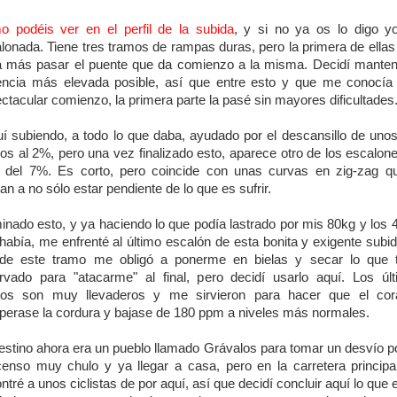
 podéis ver en el perfil de la subida
, y si no ya os lo digo y
lonada. Tiene tres tramos de rampas duras, pero la primera de ellas
 más pasar el puente que da comienzo a la misma. Decidí manten
ncia más elevada posible, así que entre esto y que me conocía
ctacular comienzo, la primera parte la pasé sin mayores dificultades
í subiendo, a todo lo que daba, ayudado por el descansillo de uno
os al 2%, pero una vez finalizado esto, aparece otro de los escalon
del 7%. Es corto, pero coincide con unas curvas en zig-zag q
gan a no sólo estar pendiente de lo que es sufrir.
inado esto, y ya haciendo lo que podía lastrado por mis 80kg y los 
había, me enfrenté al último escalón de esta bonita y exigente subid
de este tramo me obligó a ponerme en bielas y secar lo que t
rvado para "atacarme" al final, pero decidí usarlo aquí. Los úl
ros son muy llevaderos y me sirvieron para hacer que el cor
perase la cordura y bajase de 180 ppm a niveles más normales.
estino ahora era un pueblo llamado Grávalos para tomar un desvío p
enso muy chulo y ya llegar a casa, pero en la carretera princip
ntré a unos ciclistas de por aquí, así que decidí concluir aquí lo que e