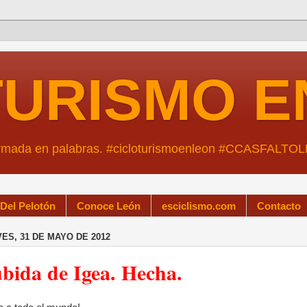
TURISMO E
ormada en palabras. #cicloturismoenleon #CCASFALTO
 Del Pelotón
Conoce León
esciclismo.com
Contacto
ES, 31 DE MAYO DE 2012
bida de Igea. Hecha.