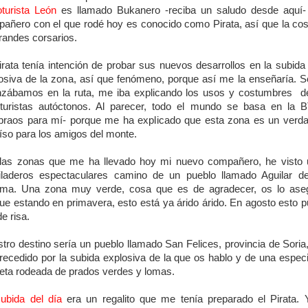
oturista León
es llamado Bukanero -reciba un saludo desde aquí-
añero con el que rodé hoy es conocido como Pirata, así que la co
randes corsarios.
irata tenía intención de probar sus nuevos desarrollos en la subid
osiva de la zona, así que fenómeno, porque así me la enseñaría. 
zábamos en la ruta, me iba explicando los usos y costumbres d
oturistas autóctonos. Al parecer, todo el mundo se basa en la 
praos para mí- porque me ha explicado que esta zona es un verd
íso para los amigos del monte.
las zonas que me ha llevado hoy mi nuevo compañero, he visto
iladeros espectaculares camino de un pueblo llamado Aguilar de
ma. Una zona muy verde, cosa que es de agradecer, os lo ase
ue estando en primavera, esto está ya árido árido. En agosto esto 
de risa.
tro destino sería un pueblo llamado San Felices, provincia de Soria
recedido por la subida explosiva de la que os hablo y de una espec
ta rodeada de prados verdes y lomas.
ubida del día
era un regalito que me tenía preparado el Pirata. 