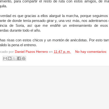
imiento, para compartir el resto de ruta con estos amigos, de m
uila.
 verdad es que gracias a ellos alargué la marcha, porque seguimo
ante de donde tenía pensado girar y, una vez más, nos adentramos 
vincia de Soria, así que me endiñé un entrenamiento de esos
erdas durante todo el año.
as risas con estos chicos y un montón de anécdotas. Por esto ta
alido la pena el entreno.
icado por
Daniel Pazos Herrero
en
11:47 p. m.
No hay comentarios: