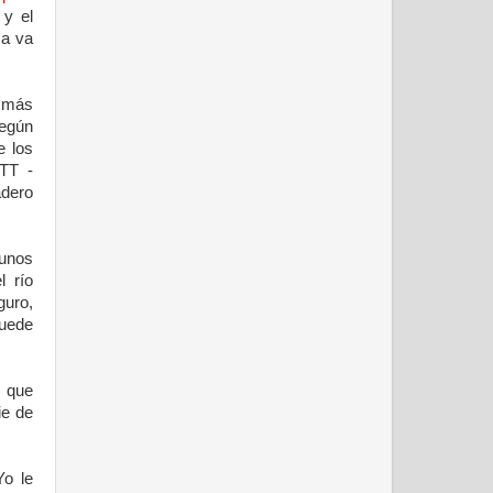
 y el
sa va
a más
Según
e los
BTT -
adero
 unos
l río
guro,
puede
, que
ie de
Yo le