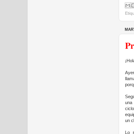
Etiq
MART
Pr
¡Hol
Aye
lla
porq
Segú
una
cicl
equi
un c
Lo 