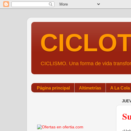
CICLO
CICLISMO. Una forma de vida transf
Página principal
Altimetrías
A La Cola
JUEV
Su