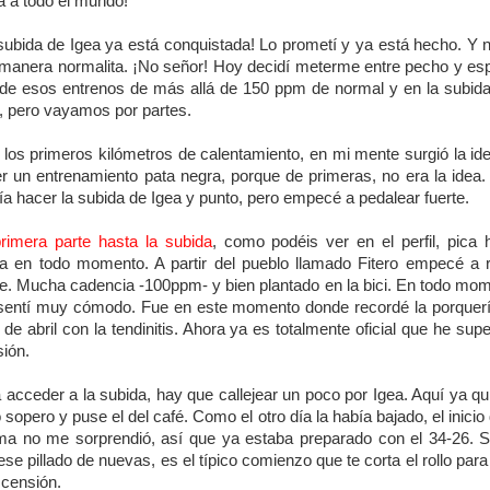
a a todo el mundo!
subida de Igea ya está conquistada! Lo prometí y ya está hecho. Y 
manera normalita. ¡No señor! Hoy decidí meterme entre pecho y es
de esos entrenos de más allá de 150 ppm de normal y en la subid
 pero vayamos por partes.
 los primeros kilómetros de calentamiento, en mi mente surgió la id
r un entrenamiento pata negra, porque de primeras, no era la idea.
ía hacer la subida de Igea y punto, pero empecé a pedalear fuerte.
rimera parte hasta la subida
, como podéis ver en el perfil, pica 
ba en todo momento. A partir del pueblo llamado Fitero empecé a 
te. Mucha cadencia -100ppm- y bien plantado en la bici. En todo mo
entí muy cómodo. Fue en este momento donde recordé la porquer
de abril con la tendinitis. Ahora ya es totalmente oficial que he sup
sión.
 acceder a la subida, hay que callejear un poco por Igea. Aquí ya qui
o sopero y puse el del café. Como el otro día la había bajado, el inicio 
a no me sorprendió, así que ya estaba preparado con el 34-26. 
ese pillado de nuevas, es el típico comienzo que te corta el rollo para
scensión.