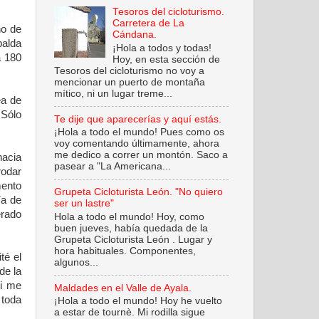
Tesoros del cicloturismo.
Carretera de La
no de
Cándana.
palda
¡Hola a todos y todas!
a 180
Hoy, en esta sección de
Tesoros del cicloturismo no voy a
mencionar un puerto de montaña
mítico, ni un lugar treme...
ea de
 Sólo
Te dije que aparecerías y aquí estás.
¡Hola a todo el mundo! Pues como os
voy comentando últimamente, ahora
me dedico a correr un montón. Saco a
hacia
pasear a "La Americana...
rodar
mento
Grupeta Cicloturista León. "No quiero
ía de
ser un lastre"
erado
Hola a todo el mundo! Hoy, como
buen jueves, había quedada de la
Grupeta Cicloturista León . Lugar y
hora habituales. Componentes,
té el
algunos...
de la
Si me
Maldades en el Valle de Ayala.
 toda
¡Hola a todo el mundo! Hoy he vuelto
a estar de tournè. Mi rodilla sigue