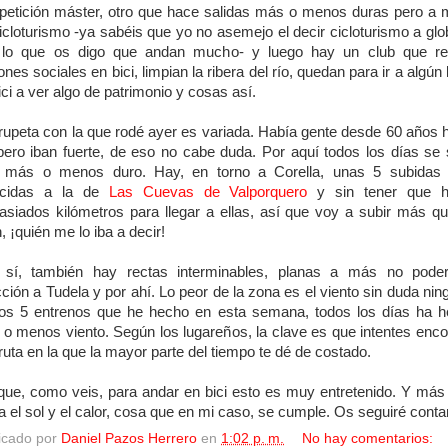
etición máster, otro que hace salidas más o menos duras pero a
icloturismo -ya sabéis que yo no asemejo el decir cicloturismo a glo
 lo que os digo que andan mucho- y luego hay un club que rea
ones sociales en bici, limpian la ribera del río, quedan para ir a algún 
ici a ver algo de patrimonio y cosas así.
rupeta con la que rodé ayer es variada. Había gente desde 60 años 
pero iban fuerte, de eso no cabe duda. Por aquí todos los días se
o más o menos duro. Hay, en torno a Corella, unas 5 subidas
ecidas a la de
Las Cuevas de Valporquero
y sin tener que h
siados kilómetros para llegar a ellas, así que voy a subir más q
, ¡quién me lo iba a decir!
 sí, también hay rectas interminables, planas a más no poder
cción a Tudela y por ahí. Lo peor de la zona es el viento sin duda nin
os 5 entrenos que he hecho en esta semana, todos los días ha 
o menos viento. Según los lugareños, la clave es que intentes enco
ruta en la que la mayor parte del tiempo te dé de costado.
que, como veis, para andar en bici esto es muy entretenido. Y más 
a el sol y el calor, cosa que en mi caso, se cumple. Os seguiré conta
icado por
Daniel Pazos Herrero
en
1:02 p. m.
No hay comentarios: