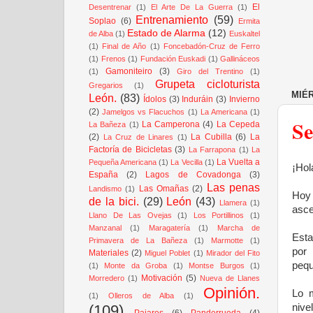
El
Desentrenar
(1)
El Arte De La Guerra
(1)
Entrenamiento
(59)
Soplao
(6)
Ermita
Estado de Alarma
(12)
de Alba
(1)
Euskaltel
(1)
Final de Año
(1)
Foncebadón-Cruz de Ferro
(1)
Frenos
(1)
Fundación Euskadi
(1)
Gallináceos
Gamoniteiro
(3)
(1)
Giro del Trentino
(1)
Grupeta cicloturista
Gregarios
(1)
MIÉR
León.
(83)
Ídolos
(3)
Induráin
(3)
Invierno
(2)
Jamelgos vs Flacuchos
(1)
La Americana
(1)
Se
La Camperona
(4)
La Cepeda
La Bañeza
(1)
(2)
La Cubilla
(6)
La
La Cruz de Linares
(1)
Factoría de Bicicletas
(3)
La Farrapona
(1)
La
La Vuelta a
Pequeña Americana
(1)
La Vecilla
(1)
¡Hol
España
(2)
Lagos de Covadonga
(3)
Las penas
Las Omañas
(2)
Landismo
(1)
Hoy 
de la bici.
(29)
León
(43)
Llamera
(1)
asce
Llano De Las Ovejas
(1)
Los Portillinos
(1)
Manzanal
(1)
Maragatería
(1)
Marcha de
Esta
Primavera de La Bañeza
(1)
Marmotte
(1)
por 
Materiales
(2)
Miguel Poblet
(1)
Mirador del Fito
pequ
(1)
Monte da Groba
(1)
Montse Burgos
(1)
Motivación
(5)
Morredero
(1)
Nueva de Llanes
Opinión.
Lo m
(1)
Olleros de Alba
(1)
nive
(109)
Pajares
(6)
Panderrueda
(4)