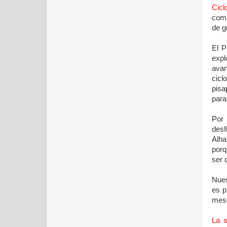
Cicl
comp
de g
El P
expl
avan
cicl
pisa
para
Por 
desf
Alha
porq
ser 
Nues
es p
mese
La s