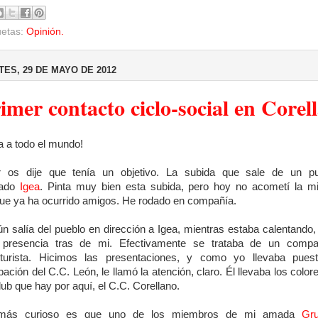
uetas:
Opinión.
ES, 29 DE MAYO DE 2012
imer contacto ciclo-social en Corell
a a todo el mundo!
r os dije que tenía un objetivo. La subida que sale de un pu
mado
Igea
. Pinta muy bien esta subida, pero hoy no acometí la 
ue ya ha ocurrido amigos. He rodado en compañía.
n salía del pueblo en dirección a Igea, mientras estaba calentando,
 presencia tras de mi. Efectivamente se trataba de un compa
oturista. Hicimos las presentaciones, y como yo llevaba pues
pación del C.C. León, le llamó la atención, claro. Él llevaba los color
lub que hay por aquí, el C.C. Corellano.
más curioso es que uno de los miembros de mi amada
Gru