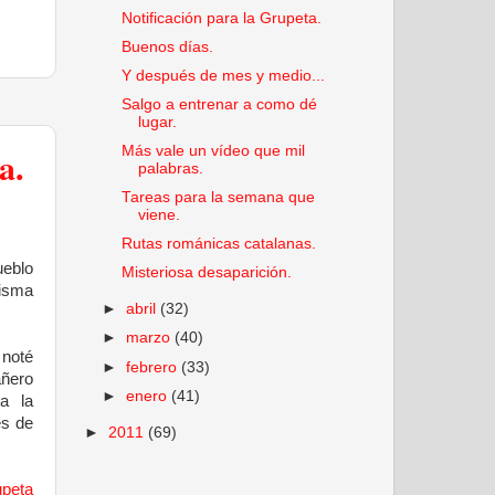
Notificación para la Grupeta.
Buenos días.
Y después de mes y medio...
Salgo a entrenar a como dé
lugar.
a.
Más vale un vídeo que mil
palabras.
Tareas para la semana que
viene.
Rutas románicas catalanas.
eblo
Misteriosa desaparición.
misma
►
abril
(32)
►
marzo
(40)
 noté
►
febrero
(33)
ñero
►
enero
(41)
ta la
es de
►
2011
(69)
peta