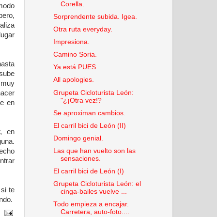
Corella.
 modo
bero,
Sorprendente subida. Igea.
liza
Otra ruta everyday.
lugar
Impresiona.
Camino Soria.
hasta
Ya está PUES
 sube
All apologies.
 muy
acer
Grupeta Cicloturista León:
"¿¡Otra vez!?
ue en
Se aproximan cambios.
El carril bici de León (II)
, en
Domingo genial.
guna.
hecho
Las que han vuelto son las
sensaciones.
ntrar
El carril bici de León (I)
Grupeta Cicloturista León: el
si te
cinga-bailes vuelve ...
ndo.
Todo empieza a encajar.
Carretera, auto-foto....