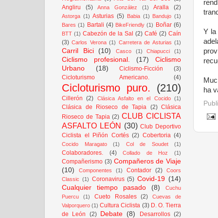
rend
Angliru
(5)
Aralla
(2)
Anna González
(1)
tranq
Asturias
(5)
Astorga
(1)
Babia
(1)
Bandujo
(1)
Bartali
(4)
Boñar
(6)
Bares
(1)
BikeFriendly
(1)
Y la
Cabezón de la Sal
(2)
Café
(2)
Caín
BTT
(1)
adel
(3)
Carlos Verona
(1)
Carretera de Asturias
(1)
Carril Bici
(10)
pro
Casco
(1)
Chiapucci
(1)
Ciclismo profesional.
(17)
Ciclismo
recu
Urbano
(18)
Ciclismo-Ficción
(3)
Cicloturismo Americano.
(4)
Much
Cicloturismo puro.
(210)
ha v
Cillerón
(2)
Clásica Asfalto en el Cocido
(1)
Publ
Clásica de Rioseco de Tapia
(2)
Clásica
CLUB CICLISTA
Rioseco de Tapia
(2)
ASFALTO LEÓN
(30)
Club Deportivo
Ciclista el Piñón Cortés
(2)
Cobertoria
(4)
Cocido Maragato
(1)
Col de Soudet
(1)
Colaboradores.
(4)
Collado de Hoz
(1)
Compañeros de Viaje
Compañerismo
(3)
(10)
Contador
(2)
Componentes
(1)
Coors
Covid-19
(14)
Coronavirus
(5)
Classic
(1)
Cualquier tiempo pasado
(8)
Cuchu
Cueto Rosales
(2)
Puercu
(1)
Cuevas de
Cultura Ciclista
(3)
D. O. Tierra
Valporquero
(1)
Debate
(8)
de León
(2)
Desarrollos
(2)