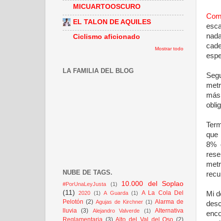
MICUARTOOSCURO
Como
EL TALON DE AQUILES
esca
nada
Ciclismo aficionado
cade
Mostrar todo
espe
LA FAMILIA DEL BLOG
Segu
metr
más 
obli
Term
que 
8% 
rese
met
NUBE DE TAGS.
recu
10.000 del Soplao
#PorUnaLeyJusta
(1)
(11)
A La Cola Del
2020
(1)
A Guarda
(1)
Mi d
Pelotón
(2)
Alarma de
Agujas de Kirchner
(1)
desc
lluvia
(3)
Alternativa
Alejandro Valverde
(1)
enco
Reglamentaria
(3)
Alto del Val del Oso
(2)