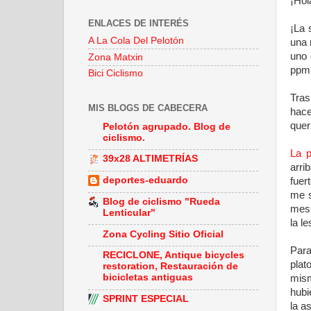
¡Hol
ENLACES DE INTERÉS
¡La 
A La Cola Del Pelotón
una 
uno 
Zona Matxin
ppm,
Bici Ciclismo
Tras
MIS BLOGS DE CABECERA
hace
quer
Pelotón agrupado. Blog de
ciclismo.
La p
39x28 ALTIMETRÍAS
arri
deportes-eduardo
fuer
me s
Blog de ciclismo "Rueda
mes 
Lenticular"
la le
Zona Cycling Sitio Oficial
Para
RECICLONE, Antique bicycles
plat
restoration, Restauración de
bicicletas antiguas
mism
hubi
SPRINT ESPECIAL
la a