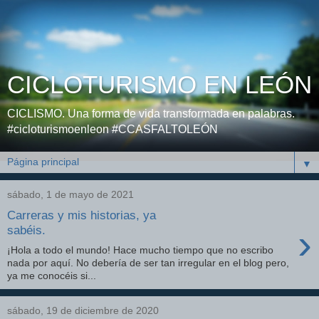
CICLOTURISMO EN LEÓN
CICLISMO. Una forma de vida transformada en palabras.
#cicloturismoenleon #CCASFALTOLEÓN
▼
sábado, 1 de mayo de 2021
Carreras y mis historias, ya
›
sabéis.
¡Hola a todo el mundo! Hace mucho tiempo que no escribo
nada por aquí. No debería de ser tan irregular en el blog pero,
ya me conocéis si...
sábado, 19 de diciembre de 2020