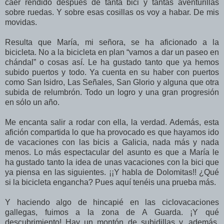
caer rendido después de tanta bici y tantas aventurillas
sobre ruedas. Y sobre esas cosillas os voy a habar. De mis
movidas.
Resulta que María, mi señora, se ha aficionado a la
bicicleta. No a la bicicleta en plan “vamos a dar un paseo en
chándal” o cosas así. Le ha gustado tanto que ya hemos
subido puertos y todo. Ya cuenta en su haber con puertos
como San Isidro, Las Señales, San Glorio y alguna que otra
subida de relumbrón. Todo un logro y una gran progresión
en sólo un año.
Me encanta salir a rodar con ella, la verdad. Además, esta
afición compartida lo que ha provocado es que hayamos ido
de vacaciones con las bicis a Galicia, nada más y nada
menos. Lo más espectacular del asunto es que a María le
ha gustado tanto la idea de unas vacaciones con la bici que
ya piensa en las siguientes. ¡¡Y habla de Dolomitas!! ¿Qué
si la bicicleta engancha? Pues aquí tenéis una prueba más.
Y haciendo algo de hincapié en las ciclovacaciones
gallegas, fuimos a la zona de A Guarda. ¡Y qué
descubrimiento! Hay un montón de subidillas y, además,