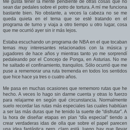
Me gusta tener la mente pendiente de otras cosas que no
sean dar pedales sobre el potro de tortura. A mí me funciona
bastante bien. No obstante, a veces la cabeza no se me
queda quieta en el tema que se esté tratando en el
programa de turno y viaja a otro tiempo u otro lugar, cosa
que me ocurrió ayer sin ir más lejos.
Estaba escuchando un programa de NBA en el que tocaban
temas muy interesantes relacionados con la música y
jugadores de hace años y mientras tanto yo me sorprendí
pedaleando por el Concejo de Ponga, en Asturias. No me
he saltado el confinamiento, tranquilos. Sólo ocurrió que me
puse a rememorar una ruta tremenda en todos los sentidos
que hice hace ya tres o cuatro años.
Me pasa en muchas ocasiones que rememoro rutas que he
hecho. A veces lo hago sin darme cuenta y otras lo fuerzo
para relajarme en según qué circunstancia. Normalmente
suelo recordar las rutas más especiales las cuales habitúan
a ser las más duras que he tenido la suerte de “disfrutar”. A
la hora de diseñar etapas en plan “día especial” tiendo a
crear verdaderas idas de olla que sobre el papel parecen
una idea fantástica pero, claro está, luego hay que llevar