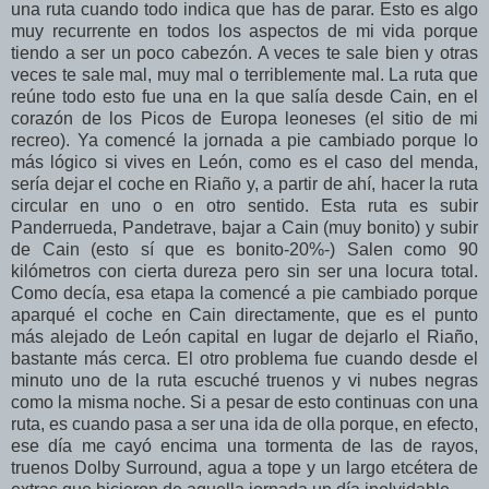
una ruta cuando todo indica que has de parar. Esto es algo
muy recurrente en todos los aspectos de mi vida porque
tiendo a ser un poco cabezón. A veces te sale bien y otras
veces te sale mal, muy mal o terriblemente mal. La ruta que
reúne todo esto fue una en la que salía desde Cain, en el
corazón de los Picos de Europa leoneses (el sitio de mi
recreo). Ya comencé la jornada a pie cambiado porque lo
más lógico si vives en León, como es el caso del menda,
sería dejar el coche en Riaño y, a partir de ahí, hacer la ruta
circular en uno o en otro sentido. Esta ruta es subir
Panderrueda, Pandetrave, bajar a Cain (muy bonito) y subir
de Cain (esto sí que es bonito-20%-) Salen como 90
kilómetros con cierta dureza pero sin ser una locura total.
Como decía, esa etapa la comencé a pie cambiado porque
aparqué el coche en Cain directamente, que es el punto
más alejado de León capital en lugar de dejarlo el Riaño,
bastante más cerca. El otro problema fue cuando desde el
minuto uno de la ruta escuché truenos y vi nubes negras
como la misma noche. Si a pesar de esto continuas con una
ruta, es cuando pasa a ser una ida de olla porque, en efecto,
ese día me cayó encima una tormenta de las de rayos,
truenos Dolby Surround, agua a tope y un largo etcétera de