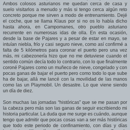
Ambos colosos asturianos me quedan cerca de casa y
suelo visitarlos a menudo y más si tengo cerca algún reto
concreto porque me sirven a modo de entrenamiento. Dejé
el coche, que se llama Klaus por si no os lo había dicho
hasta ahora, en Campomanes, otro pueblo asturiano
recurrente en numerosas idas de olla. En esta ocasión,
desde la base de Pajares y a pesar de estar en mayo, se
intuían niebla, frío y casi seguro nieve, como así confirmé a
falta de 5 kilómetros para coronar el puerto pero una vez
más, mi cabezonería hizo que no me detuviese cuando el
sentido común decía todo lo contrario, con lo que finalmente
coroné Pajares como un muñeco de nieve, congelado y con
pocas ganas de bajar el puerto pero como todo lo que sube
ha de bajar, allá me lancé con la movilidad de las manos
como las un Playmobil. Un desastre. Lo que viene siendo
un día de diez.
Son muchas las jornadas “históricas” que se me pasan por
la cabeza pero más son las ganas de seguir escribiendo mi
historia particular. La duda que me surge es cuándo, aunque
tengo que admitir que pocas cosas van a ser más históricas
que todo este periodo de confinamiento, con días y días