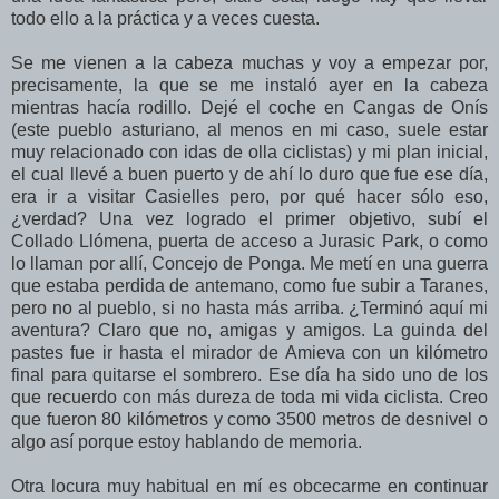
todo ello a la práctica y a veces cuesta.
Se me vienen a la cabeza muchas y voy a empezar por,
precisamente, la que se me instaló ayer en la cabeza
mientras hacía rodillo. Dejé el coche en Cangas de Onís
(este pueblo asturiano, al menos en mi caso, suele estar
muy relacionado con idas de olla ciclistas) y mi plan inicial,
el cual llevé a buen puerto y de ahí lo duro que fue ese día,
era ir a visitar Casielles pero, por qué hacer sólo eso,
¿verdad? Una vez logrado el primer objetivo, subí el
Collado Llómena, puerta de acceso a Jurasic Park, o como
lo llaman por allí, Concejo de Ponga. Me metí en una guerra
que estaba perdida de antemano, como fue subir a Taranes,
pero no al pueblo, si no hasta más arriba. ¿Terminó aquí mi
aventura? Claro que no, amigas y amigos. La guinda del
pastes fue ir hasta el mirador de Amieva con un kilómetro
final para quitarse el sombrero. Ese día ha sido uno de los
que recuerdo con más dureza de toda mi vida ciclista. Creo
que fueron 80 kilómetros y como 3500 metros de desnivel o
algo así porque estoy hablando de memoria.
Otra locura muy habitual en mí es obcecarme en continuar