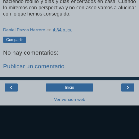
haciendo rodillo y días y días encerrados en casa. Cuando
lo miremos con perspectiva y no con asco vamos a alucinar
con lo que hemos conseguido.
Daniel Pazos Herrero
en
4:34 p. m.
Compartir
No hay comentarios:
Publicar un comentario
‹
›
Inicio
Ver versión web