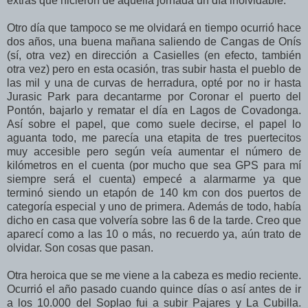
extras que hicieron de aquella jornada un día inolvidable.
Otro día que tampoco se me olvidará en tiempo ocurrió hace
dos años, una buena mañana saliendo de Cangas de Onís
(sí, otra vez) en dirección a Casielles (en efecto, también
otra vez) pero en esta ocasión, tras subir hasta el pueblo de
las mil y una de curvas de herradura, opté por no ir hasta
Jurasic Park para decantarme por Coronar el puerto del
Pontón, bajarlo y rematar el día en Lagos de Covadonga.
Así sobre el papel, que como suele decirse, el papel lo
aguanta todo, me parecía una etapita de tres puertecitos
muy accesible pero según veía aumentar el número de
kilómetros en el cuenta (por mucho que sea GPS para mí
siempre será el cuenta) empecé a alarmarme ya que
terminó siendo un etapón de 140 km con dos puertos de
categoría especial y uno de primera. Además de todo, había
dicho en casa que volvería sobre las 6 de la tarde. Creo que
aparecí como a las 10 o más, no recuerdo ya, aún trato de
olvidar. Son cosas que pasan.
Otra heroica que se me viene a la cabeza es medio reciente.
Ocurrió el año pasado cuando quince días o así antes de ir
a los 10.000 del Soplao fui a subir Pajares y La Cubilla.