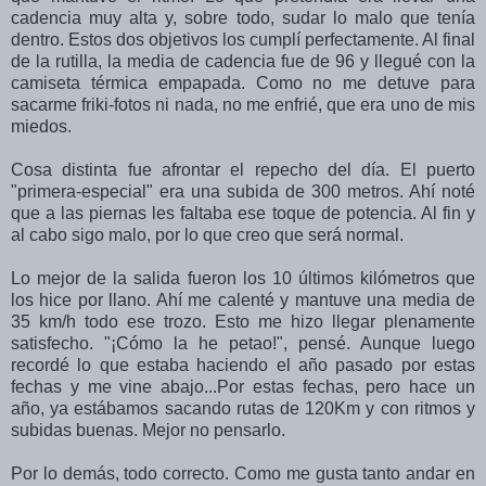
cadencia muy alta y, sobre todo, sudar lo malo que tenía
dentro. Estos dos objetivos los cumplí perfectamente. Al final
de la rutilla, la media de cadencia fue de 96 y llegué con la
camiseta térmica empapada. Como no me detuve para
sacarme friki-fotos ni nada, no me enfrié, que era uno de mis
miedos.
Cosa distinta fue afrontar el repecho del día. El puerto
"primera-especial" era una subida de 300 metros. Ahí noté
que a las piernas les faltaba ese toque de potencia. Al fin y
al cabo sigo malo, por lo que creo que será normal.
Lo mejor de la salida fueron los 10 últimos kilómetros que
los hice por llano. Ahí me calenté y mantuve una media de
35 km/h todo ese trozo. Esto me hizo llegar plenamente
satisfecho. "¡Cómo la he petao!", pensé. Aunque luego
recordé lo que estaba haciendo el año pasado por estas
fechas y me vine abajo...Por estas fechas, pero hace un
año, ya estábamos sacando rutas de 120Km y con ritmos y
subidas buenas. Mejor no pensarlo.
Por lo demás, todo correcto. Como me gusta tanto andar en