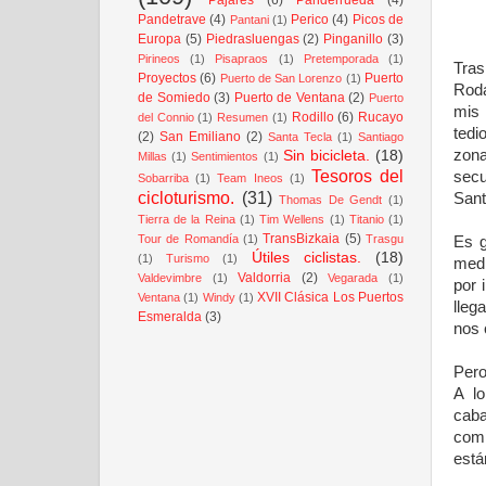
Pandetrave
(4)
Perico
(4)
Picos de
Pantani
(1)
Europa
(5)
Piedrasluengas
(2)
Pinganillo
(3)
Pirineos
(1)
Pisapraos
(1)
Pretemporada
(1)
Tras
Proyectos
(6)
Puerto
Puerto de San Lorenzo
(1)
Roda
de Somiedo
(3)
Puerto de Ventana
(2)
Puerto
mis 
Rodillo
(6)
Rucayo
del Connio
(1)
Resumen
(1)
tedi
(2)
San Emiliano
(2)
Santa Tecla
(1)
Santiago
zona
Sin bicicleta.
(18)
Millas
(1)
Sentimientos
(1)
Tesoros del
secu
Sobarriba
(1)
Team Ineos
(1)
cicloturismo.
(31)
Sant
Thomas De Gendt
(1)
Tierra de la Reina
(1)
Tim Wellens
(1)
Titanio
(1)
TransBizkaia
(5)
Tour de Romandía
(1)
Trasgu
Es g
Útiles ciclistas.
(18)
(1)
Turismo
(1)
medi
Valdorria
(2)
Valdevimbre
(1)
Vegarada
(1)
por 
XVII Clásica Los Puertos
Ventana
(1)
Windy
(1)
lleg
Esmeralda
(3)
nos 
Pero
A lo
caba
comp
está