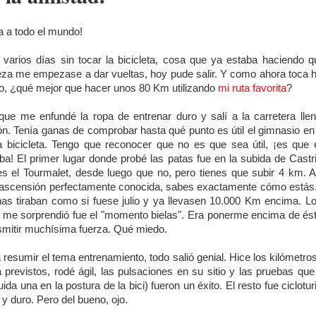
a a todo el mundo!
 varios días sin tocar la bicicleta, cosa que ya estaba haciendo q
za me empezase a dar vueltas, hoy pude salir. Y como ahora toca 
o, ¿qué mejor que hacer unos 80 Km utilizando
mi ruta favorita
?
que me enfundé la ropa de entrenar duro y salí a la carretera lle
ión. Tenía ganas de comprobar hasta qué punto es útil el gimnasio en
a bicicleta. Tengo que reconocer que no es que sea útil, ¡es que 
a! El primer lugar donde probé las patas fue en la subida de Castril
s el Tourmalet, desde luego que no, pero tienes que subir 4 km. A
ascensión perfectamente conocida, sabes exactamente cómo estás
nas tiraban como si fuese julio y ya llevasen 10.000 Km encima. L
me sorprendió fue el "momento bielas". Era ponerme encima de és
smitir muchísima fuerza. Qué miedo.
 resumir el tema entrenamiento, todo salió genial. Hice los kilómetro
a previstos, rodé ágil, las pulsaciones en su sitio y las pruebas que
luida una en la postura de la bici) fueron un éxito. El resto fue ciclotu
 y duro. Pero del bueno, ojo.