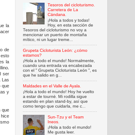
Tesoros del cicloturismo.
Carretera de La
Cándana.
¡Hola a todos y todas!
Hoy, en esta sección de
ue la
Tesoros del cicloturismo no voy a
hacer
mencionar un puerto de montaña
mítico, ni un lugar treme...
no de
Grupeta Cicloturista León: ¿cómo
estamos?
 esto
¡Hola a todo el mundo! Normalmente,
es la
cuando una entrada va encabezada
lino.
con el " Grupeta Cicloturista León ", es
l ser
que he salido en g...
. Las
o que
Maldades en el Valle de Ayala.
¡Hola a todo el mundo! Hoy he vuelto
tas y
a estar de tournè. Mi rodilla sigue
estando en plan stand-by, así que
como tengo que cuidarla, me c...
s que
 hice
Sun-Tzu y el Team
Ineos.
rismo
¡Hola a todo el mundo!
Me gusta leer.