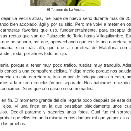
El Torreón de La Vecilla
 dejar La Vecilla atrás, me puse de nuevo serio durante más de 2
ndo bien acoplado, ágil y por su sitio. Pero me volví a meter en ot
carreteras favoritas que uso, fundamentalmente, para escapar d
osas rectas que van de Palazuelo de Torío hasta Villaquilambre. E
 que no soporto, así que, aprovechando que existe una carretera, 
ndaria, sino más allá, que une la carretera de Matallana con 
ander, rodar por ahí es todo un lujo.
enial porque al tener muy poco tráfico, ruedas muy tranquilo. Ad
o conocí a una compañera ciclista. Y digo medio porque nos salu
inercia en esta carretera y, tras un par de indagaciones en casa, 
amos a la misma conclusión por separado. Nos habíamos cruzado
conocimos. Si es que con casco no somo nadie...
 en fin. El momento grande del día llegaría poco después de este dis
 lejos, vi una finca en la que pastaban plácidamente unos cu
llos. Decidí pararme y sacarles unas fotos. Cual fue mi sorpre
robar que ellos tenían la misma curiosidad por mí que yo por ellos.
n las pruebas...