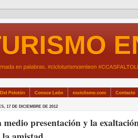
TURISMO E
ormada en palabras. #cicloturismoenleon #CCASFALTO
 Del Pelotón
Conoce León
esciclismo.com
Contacto
S, 17 DE DICIEMBRE DE 2012
 medio presentación y la exaltació
 la amistad.