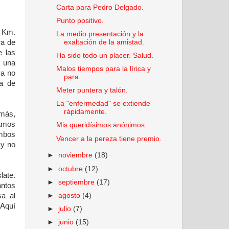
Carta para Pedro Delgado.
Punto positivo.
5 Km.
La medio presentación y la
ra de
exaltación de la amistad.
e las
Ha sido todo un placer. Salud.
s una
Malos tiempos para la lírica y
ya no
para...
la de
Meter puntera y talón.
La "enfermedad" se extiende
rápidamente.
emás,
damos
Mis queridísimos anónimos.
ambos
Vencer a la pereza tiene premio.
 y no
►
noviembre
(18)
►
octubre
(12)
late.
►
septiembre
(17)
antos
sa al
►
agosto
(4)
 Aquí
►
julio
(7)
►
junio
(15)