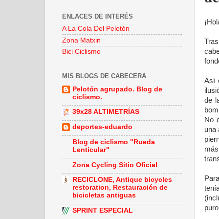
ENLACES DE INTERÉS
¡Hol
A La Cola Del Pelotón
Zona Matxin
Tras
cabe
Bici Ciclismo
fond
MIS BLOGS DE CABECERA
Así 
Pelotón agrupado. Blog de
ilus
ciclismo.
de l
bomb
39x28 ALTIMETRÍAS
No e
deportes-eduardo
una 
pier
Blog de ciclismo "Rueda
más 
Lenticular"
tran
Zona Cycling Sitio Oficial
Para
RECICLONE, Antique bicycles
restoration, Restauración de
tení
bicicletas antiguas
(inc
puro
SPRINT ESPECIAL