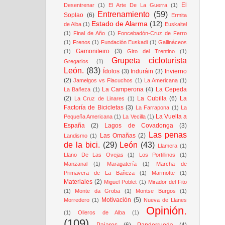
El
Desentrenar
(1)
El Arte De La Guerra
(1)
Entrenamiento
(59)
Soplao
(6)
Ermita
Estado de Alarma
(12)
de Alba
(1)
Euskaltel
(1)
Final de Año
(1)
Foncebadón-Cruz de Ferro
(1)
Frenos
(1)
Fundación Euskadi
(1)
Gallináceos
Gamoniteiro
(3)
(1)
Giro del Trentino
(1)
Grupeta cicloturista
Gregarios
(1)
León.
(83)
Ídolos
(3)
Induráin
(3)
Invierno
(2)
Jamelgos vs Flacuchos
(1)
La Americana
(1)
La Camperona
(4)
La Cepeda
La Bañeza
(1)
(2)
La Cubilla
(6)
La
La Cruz de Linares
(1)
Factoría de Bicicletas
(3)
La Farrapona
(1)
La
La Vuelta a
Pequeña Americana
(1)
La Vecilla
(1)
España
(2)
Lagos de Covadonga
(3)
Las penas
Las Omañas
(2)
Landismo
(1)
de la bici.
(29)
León
(43)
Llamera
(1)
Llano De Las Ovejas
(1)
Los Portillinos
(1)
Manzanal
(1)
Maragatería
(1)
Marcha de
Primavera de La Bañeza
(1)
Marmotte
(1)
Materiales
(2)
Miguel Poblet
(1)
Mirador del Fito
(1)
Monte da Groba
(1)
Montse Burgos
(1)
Motivación
(5)
Morredero
(1)
Nueva de Llanes
Opinión.
(1)
Olleros de Alba
(1)
(109)
Pajares
(6)
Panderrueda
(4)