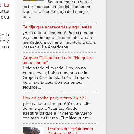
Seguramente no sea el
e La
lector más constante del planeta, ni
 unas
siquiera el que lo haga de la mejor
m...
 pica
Te dije que aparecerías y aquí estás.
¡Hola a todo el mundo! Pues como os
se la
voy comentando últimamente, ahora
rme y
me dedico a correr un montón. Saco a
s una
pasear a "La Americana...
Grupeta Cicloturista León. "No quiero
ser un lastre"
Hola a todo el mundo! Hoy, como
buen jueves, había quedada de la
Grupeta Cicloturista León . Lugar y
hora habituales. Componentes,
algunos...
Hoy en coche pero pronto en bici.
¡Hola a todo el mundo! Ya he vuelto
de mi viaje a Asturias. Puede
aseguraros que el invierno ha vuelto
con toda su fuerza. El mítico puert...
Tesoros del cicloturismo.
Cauterets. Pont