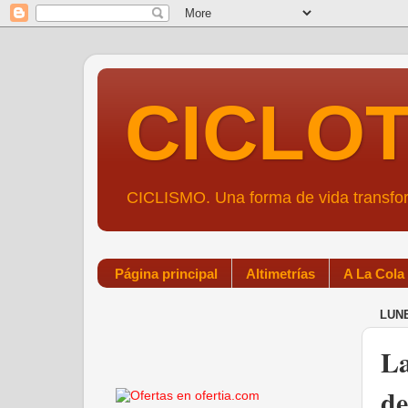
CICLO
CICLISMO. Una forma de vida transf
Página principal
Altimetrías
A La Cola
LUNE
La
de