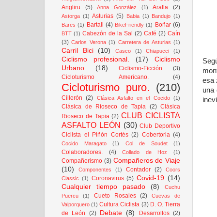
Angliru
(5)
Aralla
(2)
Anna González
(1)
Asturias
(5)
Astorga
(1)
Babia
(1)
Bandujo
(1)
Bartali
(4)
Boñar
(6)
Bares
(1)
BikeFriendly
(1)
Cabezón de la Sal
(2)
Café
(2)
Caín
BTT
(1)
(3)
Carlos Verona
(1)
Carretera de Asturias
(1)
Carril Bici
(10)
Casco
(1)
Chiapucci
(1)
Ciclismo profesional.
(17)
Ciclismo
Segú
Urbano
(18)
Ciclismo-Ficción
(3)
mont
Cicloturismo Americano.
(4)
esa 
Cicloturismo puro.
(210)
una 
Cillerón
(2)
Clásica Asfalto en el Cocido
(1)
inev
Clásica de Rioseco de Tapia
(2)
Clásica
CLUB CICLISTA
Rioseco de Tapia
(2)
ASFALTO LEÓN
(30)
Club Deportivo
Ciclista el Piñón Cortés
(2)
Cobertoria
(4)
Cocido Maragato
(1)
Col de Soudet
(1)
Colaboradores.
(4)
Collado de Hoz
(1)
Compañeros de Viaje
Compañerismo
(3)
(10)
Contador
(2)
Componentes
(1)
Coors
Covid-19
(14)
Coronavirus
(5)
Classic
(1)
Cualquier tiempo pasado
(8)
Cuchu
Cueto Rosales
(2)
Puercu
(1)
Cuevas de
Cultura Ciclista
(3)
D. O. Tierra
Valporquero
(1)
Debate
(8)
de León
(2)
Desarrollos
(2)