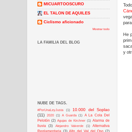
MICUARTOOSCURO
Tod
Cán
EL TALON DE AQUILES
vega
Ciclismo aficionado
para
Mostrar todo
He p
prim
LA FAMILIA DEL BLOG
saca
y ot
NUBE DE TAGS.
10.000 del Soplao
#PorUnaLeyJusta
(1)
(11)
A La Cola Del
2020
(1)
A Guarda
(1)
Pelotón
(2)
Alarma de
Agujas de Kirchner
(1)
lluvia
(3)
Alternativa
Alejandro Valverde
(1)
Reglamentaria
(3)
Alto del Val del Oso
(2)