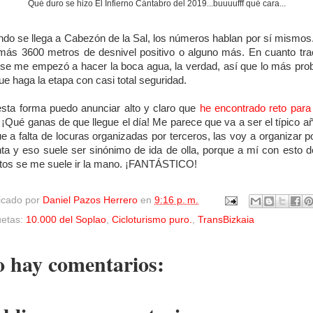
Qué duro se hizo El Infierno Cántabro del 2019...buuuufff qué cara...
do se llega a Cabezón de la Sal, los números hablan por sí mismos
ás 3600 metros de desnivel positivo o alguno más. En cuanto tra
 se me empezó a hacer la boca agua, la verdad, así que lo más pro
ue haga la etapa con casi total seguridad.
sta forma puedo anunciar alto y claro que
he encontrado reto para
. ¡Qué ganas de que llegue el día! Me parece que va a ser el típico a
ue a falta de locuras organizadas por terceros, las voy a organizar p
ta y eso suele ser sinónimo de ida de olla, porque a mí con esto d
tos se me suele ir la mano. ¡FANTÁSTICO!
icado por
Daniel Pazos Herrero
en
9:16 p. m.
uetas:
10.000 del Soplao
,
Cicloturismo puro.
,
TransBizkaia
 hay comentarios: