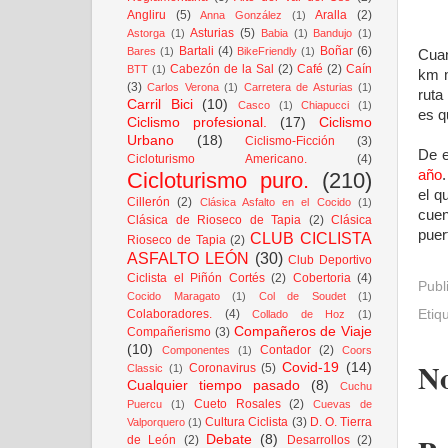
Angliru
(5)
Aralla
(2)
Anna González
(1)
Asturias
(5)
Astorga
(1)
Babia
(1)
Bandujo
(1)
Bartali
(4)
Boñar
(6)
Bares
(1)
BikeFriendly
(1)
Cuan
Cabezón de la Sal
(2)
Café
(2)
Caín
BTT
(1)
km m
(3)
Carlos Verona
(1)
Carretera de Asturias
(1)
ruta
Carril Bici
(10)
Casco
(1)
Chiapucci
(1)
es q
Ciclismo profesional.
(17)
Ciclismo
Urbano
(18)
Ciclismo-Ficción
(3)
De e
Cicloturismo Americano.
(4)
año
Cicloturismo puro.
(210)
el q
Cillerón
(2)
Clásica Asfalto en el Cocido
(1)
cuen
Clásica de Rioseco de Tapia
(2)
Clásica
puer
CLUB CICLISTA
Rioseco de Tapia
(2)
ASFALTO LEÓN
(30)
Club Deportivo
Ciclista el Piñón Cortés
(2)
Cobertoria
(4)
Publ
Cocido Maragato
(1)
Col de Soudet
(1)
Colaboradores.
(4)
Etiq
Collado de Hoz
(1)
Compañeros de Viaje
Compañerismo
(3)
(10)
Contador
(2)
Componentes
(1)
Coors
No
Covid-19
(14)
Coronavirus
(5)
Classic
(1)
Cualquier tiempo pasado
(8)
Cuchu
Cueto Rosales
(2)
Puercu
(1)
Cuevas de
Cultura Ciclista
(3)
D. O. Tierra
Valporquero
(1)
Debate
(8)
de León
(2)
Desarrollos
(2)