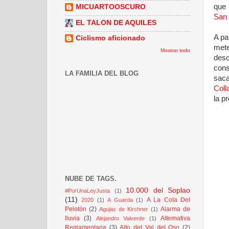
que 
MICUARTOOSCURO
San 
EL TALON DE AQUILES
A pa
Ciclismo aficionado
mete
Mostrar todo
desc
cons
LA FAMILIA DEL BLOG
sac
Coll
la p
NUBE DE TAGS.
10.000 del Soplao
#PorUnaLeyJusta
(1)
(11)
A La Cola Del
2020
(1)
A Guarda
(1)
Pelotón
(2)
Alarma de
Agujas de Kirchner
(1)
lluvia
(3)
Alternativa
Alejandro Valverde
(1)
Reglamentaria
(3)
Alto del Val del Oso
(2)