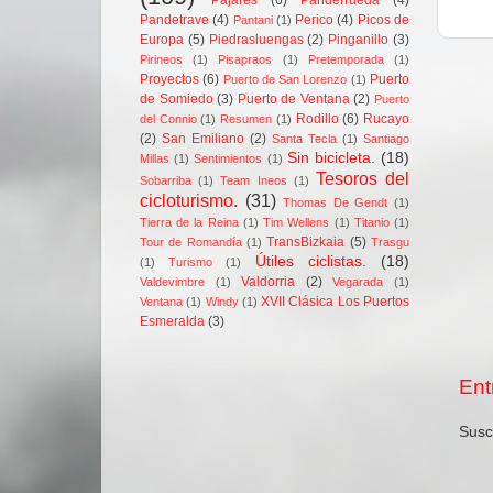
Pandetrave
(4)
Perico
(4)
Picos de
Pantani
(1)
Europa
(5)
Piedrasluengas
(2)
Pinganillo
(3)
Pirineos
(1)
Pisapraos
(1)
Pretemporada
(1)
Proyectos
(6)
Puerto
Puerto de San Lorenzo
(1)
de Somiedo
(3)
Puerto de Ventana
(2)
Puerto
Rodillo
(6)
Rucayo
del Connio
(1)
Resumen
(1)
(2)
San Emiliano
(2)
Santa Tecla
(1)
Santiago
Sin bicicleta.
(18)
Millas
(1)
Sentimientos
(1)
Tesoros del
Sobarriba
(1)
Team Ineos
(1)
cicloturismo.
(31)
Thomas De Gendt
(1)
Tierra de la Reina
(1)
Tim Wellens
(1)
Titanio
(1)
TransBizkaia
(5)
Tour de Romandía
(1)
Trasgu
Útiles ciclistas.
(18)
(1)
Turismo
(1)
Valdorria
(2)
Valdevimbre
(1)
Vegarada
(1)
XVII Clásica Los Puertos
Ventana
(1)
Windy
(1)
Esmeralda
(3)
Ent
Susc