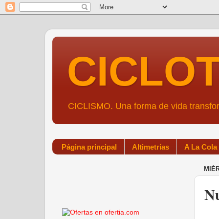
CICLO
CICLISMO. Una forma de vida transf
Página principal
Altimetrías
A La Cola
MIÉR
Nu