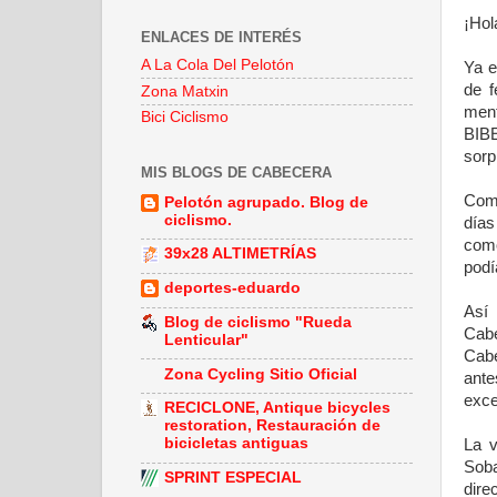
¡Hol
ENLACES DE INTERÉS
A La Cola Del Pelotón
Ya e
de f
Zona Matxin
ment
Bici Ciclismo
BIBE
sorp
MIS BLOGS DE CABECERA
Como
Pelotón agrupado. Blog de
ciclismo.
días
como
39x28 ALTIMETRÍAS
podí
deportes-eduardo
Así
Blog de ciclismo "Rueda
Cabe
Lenticular"
Cabe
Zona Cycling Sitio Oficial
ante
exce
RECICLONE, Antique bicycles
restoration, Restauración de
bicicletas antiguas
La v
Soba
SPRINT ESPECIAL
dire