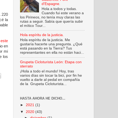
d'Espagne.
Hola a todos y todas.
Cuando fui este verano a
. 220
los Pirineos, no tenía muy claras las
cé la
rutas a seguir. Sabía que quería subir
bable
el mítico Tour...
Hola espíritu de la justicia.
Hola espíritu de la justicia. Me
 este
gustaría hacerte una pregunta. ¿Qué
ño en
está pasando en la Tierra? Tus
or mi
representantes en ella no están haci...
e los
Grupeta Cicloturista León: Etapa con
sterrato
¡Hola a todo el mundo! Hoy, tras
varios días sin tocar la bici, por fin he
vuelto a darle al pedal en compañía
de la Grupeta Cicloturista...
HASTA AHORA HE DICHO...
►
2021
(1)
▼
2020
(43)
►
diciembre
(1)