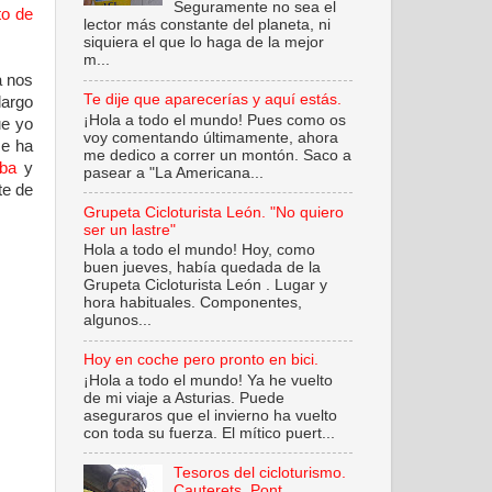
Seguramente no sea el
to de
lector más constante del planeta, ni
siquiera el que lo haga de la mejor
m...
a nos
Te dije que aparecerías y aquí estás.
largo
¡Hola a todo el mundo! Pues como os
ue yo
voy comentando últimamente, ahora
me ha
me dedico a correr un montón. Saco a
lba
y
pasear a "La Americana...
te de
Grupeta Cicloturista León. "No quiero
ser un lastre"
Hola a todo el mundo! Hoy, como
buen jueves, había quedada de la
Grupeta Cicloturista León . Lugar y
hora habituales. Componentes,
algunos...
Hoy en coche pero pronto en bici.
¡Hola a todo el mundo! Ya he vuelto
de mi viaje a Asturias. Puede
aseguraros que el invierno ha vuelto
con toda su fuerza. El mítico puert...
Tesoros del cicloturismo.
Cauterets. Pont