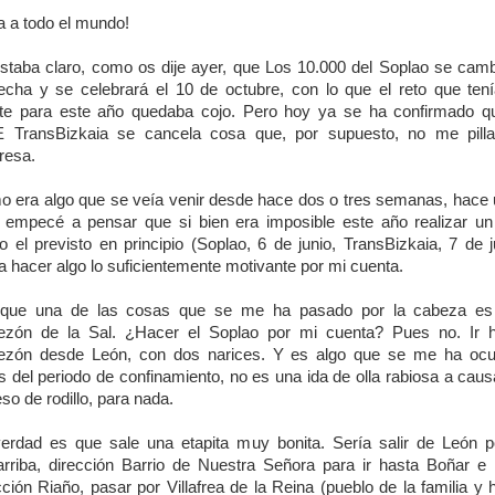
a a todo el mundo!
staba claro, como os dije ayer, que Los 10.000 del Soplao se cam
echa y se celebrará el 10 de octubre, con lo que el reto que ten
e para este año quedaba cojo. Pero hoy ya se ha confirmado q
 TransBizkaia se cancela cosa que, por supuesto, no me pill
resa.
 era algo que se veía venir desde hace dos o tres semanas, hace
 empecé a pensar que si bien era imposible este año realizar un
 el previsto en principio (Soplao, 6 de junio, TransBizkaia, 7 de j
a hacer algo lo suficientemente motivante por mi cuenta.
 que una de las cosas que se me ha pasado por la cabeza es 
zón de la Sal. ¿Hacer el Soplao por mi cuenta? Pues no. Ir 
zón desde León, con dos narices. Y es algo que se me ha ocu
s del periodo de confinamiento, no es una ida de olla rabiosa a caus
so de rodillo, para nada.
erdad es que sale una etapita muy bonita. Sería salir de León p
rriba, dirección Barrio de Nuestra Señora para ir hasta Boñar e 
cción Riaño, pasar por Villafrea de la Reina (pueblo de la familia y 