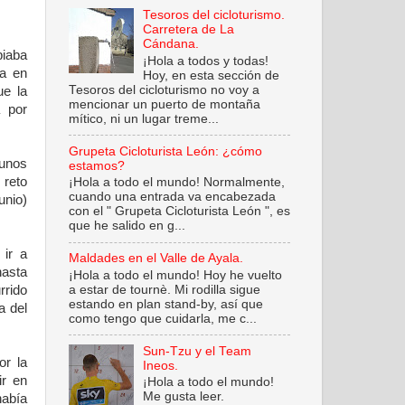
Tesoros del cicloturismo.
Carretera de La
Cándana.
biaba
¡Hola a todos y todas!
ía en
Hoy, en esta sección de
Tesoros del cicloturismo no voy a
ue la
mencionar un puerto de montaña
a por
mítico, ni un lugar treme...
Grupeta Cicloturista León: ¿cómo
 unos
estamos?
 reto
¡Hola a todo el mundo! Normalmente,
cuando una entrada va encabezada
unio)
con el " Grupeta Cicloturista León ", es
que he salido en g...
ir a
Maldades en el Valle de Ayala.
hasta
¡Hola a todo el mundo! Hoy he vuelto
a estar de tournè. Mi rodilla sigue
rrido
estando en plan stand-by, así que
a del
como tengo que cuidarla, me c...
Sun-Tzu y el Team
or la
Ineos.
ir en
¡Hola a todo el mundo!
Me gusta leer.
había