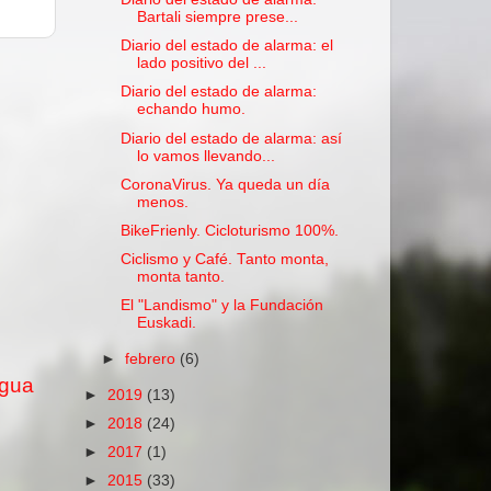
Bartali siempre prese...
Diario del estado de alarma: el
lado positivo del ...
Diario del estado de alarma:
echando humo.
Diario del estado de alarma: así
lo vamos llevando...
CoronaVirus. Ya queda un día
menos.
BikeFrienly. Cicloturismo 100%.
Ciclismo y Café. Tanto monta,
monta tanto.
El "Landismo" y la Fundación
Euskadi.
►
febrero
(6)
igua
►
2019
(13)
►
2018
(24)
►
2017
(1)
►
2015
(33)