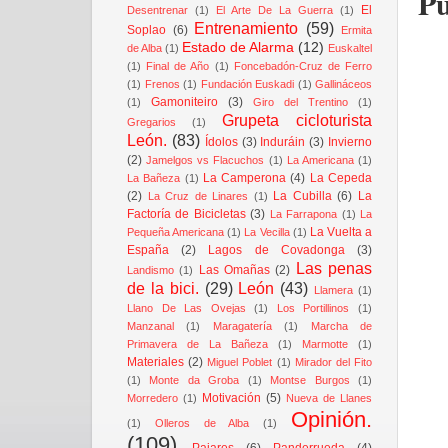
Pu
El
Desentrenar
(1)
El Arte De La Guerra
(1)
Entrenamiento
(59)
Soplao
(6)
Ermita
Estado de Alarma
(12)
de Alba
(1)
Euskaltel
(1)
Final de Año
(1)
Foncebadón-Cruz de Ferro
(1)
Frenos
(1)
Fundación Euskadi
(1)
Gallináceos
Gamoniteiro
(3)
(1)
Giro del Trentino
(1)
Grupeta cicloturista
Gregarios
(1)
León.
(83)
Ídolos
(3)
Induráin
(3)
Invierno
(2)
Jamelgos vs Flacuchos
(1)
La Americana
(1)
La Camperona
(4)
La Cepeda
La Bañeza
(1)
(2)
La Cubilla
(6)
La
La Cruz de Linares
(1)
Factoría de Bicicletas
(3)
La Farrapona
(1)
La
La Vuelta a
Pequeña Americana
(1)
La Vecilla
(1)
España
(2)
Lagos de Covadonga
(3)
Las penas
Las Omañas
(2)
Landismo
(1)
de la bici.
(29)
León
(43)
Llamera
(1)
Llano De Las Ovejas
(1)
Los Portillinos
(1)
Manzanal
(1)
Maragatería
(1)
Marcha de
Primavera de La Bañeza
(1)
Marmotte
(1)
Materiales
(2)
Miguel Poblet
(1)
Mirador del Fito
(1)
Monte da Groba
(1)
Montse Burgos
(1)
Motivación
(5)
Morredero
(1)
Nueva de Llanes
Opinión.
(1)
Olleros de Alba
(1)
(109)
Pajares
(6)
Panderrueda
(4)