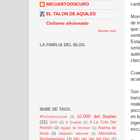
cant
MICUARTOOSCURO
EL TALON DE AQUILES
Mont
de i
Ciclismo aficionado
que 
Mostrar todo
sent
Esta
LA FAMILIA DEL BLOG
seri
auté
clar
Cuan
acue
Son 
harí
real
NUBE DE TAGS.
poco
10.000 del Soplao
en b
#PorUnaLeyJusta
(1)
(11)
A La Cola Del
2020
(1)
A Guarda
(1)
inge
Pelotón
(2)
Alarma de
Agujas de Kirchner
(1)
escu
lluvia
(3)
Alternativa
Alejandro Valverde
(1)
Reglamentaria
(3)
Alto del Val del Oso
(2)