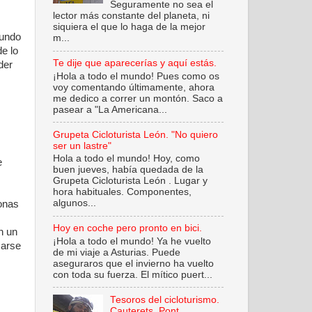
Seguramente no sea el
lector más constante del planeta, ni
siquiera el que lo haga de la mejor
mundo
m...
e lo
Te dije que aparecerías y aquí estás.
der
¡Hola a todo el mundo! Pues como os
voy comentando últimamente, ahora
me dedico a correr un montón. Saco a
pasear a "La Americana...
Grupeta Cicloturista León. "No quiero
ser un lastre"
Hola a todo el mundo! Hoy, como
e
buen jueves, había quedada de la
Grupeta Cicloturista León . Lugar y
hora habituales. Componentes,
algunos...
onas
Hoy en coche pero pronto en bici.
n un
¡Hola a todo el mundo! Ya he vuelto
marse
de mi viaje a Asturias. Puede
aseguraros que el invierno ha vuelto
con toda su fuerza. El mítico puert...
Tesoros del cicloturismo.
Cauterets. Pont