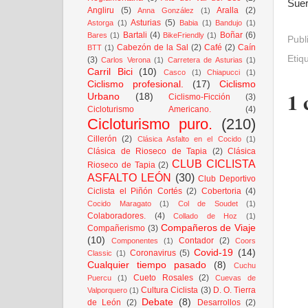
Suer
Angliru
(5)
Aralla
(2)
Anna González
(1)
Asturias
(5)
Astorga
(1)
Babia
(1)
Bandujo
(1)
Bartali
(4)
Boñar
(6)
Bares
(1)
BikeFriendly
(1)
Publ
Cabezón de la Sal
(2)
Café
(2)
Caín
BTT
(1)
Etiq
(3)
Carlos Verona
(1)
Carretera de Asturias
(1)
Carril Bici
(10)
Casco
(1)
Chiapucci
(1)
Ciclismo profesional.
(17)
Ciclismo
1 
Urbano
(18)
Ciclismo-Ficción
(3)
Cicloturismo Americano.
(4)
Cicloturismo puro.
(210)
Cillerón
(2)
Clásica Asfalto en el Cocido
(1)
Clásica de Rioseco de Tapia
(2)
Clásica
CLUB CICLISTA
Rioseco de Tapia
(2)
ASFALTO LEÓN
(30)
Club Deportivo
Ciclista el Piñón Cortés
(2)
Cobertoria
(4)
Cocido Maragato
(1)
Col de Soudet
(1)
Colaboradores.
(4)
Collado de Hoz
(1)
Compañeros de Viaje
Compañerismo
(3)
(10)
Contador
(2)
Componentes
(1)
Coors
Covid-19
(14)
Coronavirus
(5)
Classic
(1)
Cualquier tiempo pasado
(8)
Cuchu
Cueto Rosales
(2)
Puercu
(1)
Cuevas de
Cultura Ciclista
(3)
D. O. Tierra
Valporquero
(1)
Debate
(8)
de León
(2)
Desarrollos
(2)