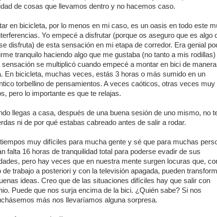
idad de cosas que llevamos dentro y no hacemos caso.
ar en bicicleta, por lo menos en mi caso, es un oasis en todo este 
nterferencias. Yo empecé a disfrutar (porque os aseguro que es algo d
se disfruta) de esta sensación en mi etapa de corredor. Era genial po
irme tranquilo haciendo algo que me gustaba (no tanto a mis rodillas)
 sensación se multiplicó cuando empecé a montar en bici de manera
a. En bicicleta, muchas veces, estás 3 horas o más sumido en un
ntico torbellino de pensamientos. A veces caóticos, otras veces muy
os, pero lo importante es que te relajas.
do llegas a casa, después de una buena sesión de uno mismo, no t
rdas ni de por qué estabas cabreado antes de salir a rodar.
tiempos muy difíciles para mucha gente y sé que para muchas pers
an falta 16 horas de tranquilidad total para poderse evadir de sus
idades, pero hay veces que en nuestra mente surgen locuras que, co
 de trabajo a posteriori y con la televisión apagada, pueden transfor
uenas ideas. Creo que de las situaciones difíciles hay que salir con
nio. Puede que nos surja encima de la bici. ¿Quién sabe? Si nos
chásemos más nos llevaríamos alguna sorpresa.