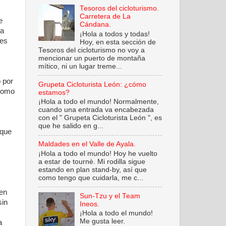
Tesoros del cicloturismo.
Carretera de La
e
Cándana.
ta
¡Hola a todos y todas!
 es
Hoy, en esta sección de
Tesoros del cicloturismo no voy a
mencionar un puerto de montaña
mítico, ni un lugar treme...
o por
Grupeta Cicloturista León: ¿cómo
 como
estamos?
¡Hola a todo el mundo! Normalmente,
cuando una entrada va encabezada
con el " Grupeta Cicloturista León ", es
que he salido en g...
 que
Maldades en el Valle de Ayala.
¡Hola a todo el mundo! Hoy he vuelto
a estar de tournè. Mi rodilla sigue
estando en plan stand-by, así que
como tengo que cuidarla, me c...
 en
Sun-Tzu y el Team
sin
Ineos.
¡Hola a todo el mundo!
Me gusta leer.
a