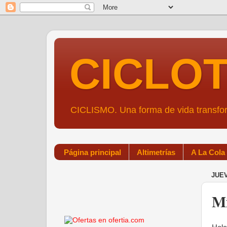
CICLO
CICLISMO. Una forma de vida transf
Página principal
Altimetrías
A La Cola
JUEV
Mi