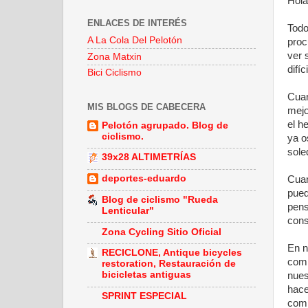
Hola
ENLACES DE INTERÉS
Todo
A La Cola Del Pelotón
proc
ver 
Zona Matxin
difí
Bici Ciclismo
Cuan
MIS BLOGS DE CABECERA
mejo
el h
Pelotón agrupado. Blog de
ciclismo.
ya o
sole
39x28 ALTIMETRÍAS
deportes-eduardo
Cuan
pued
Blog de ciclismo "Rueda
pens
Lenticular"
cons
Zona Cycling Sitio Oficial
En n
RECICLONE, Antique bicycles
comp
restoration, Restauración de
bicicletas antiguas
nues
hace
SPRINT ESPECIAL
comp