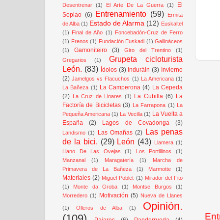
El
Desentrenar
(1)
El Arte De La Guerra
(1)
Entrenamiento
(59)
Soplao
(6)
Ermita
Estado de Alarma
(12)
de Alba
(1)
Euskaltel
(1)
Final de Año
(1)
Foncebadón-Cruz de Ferro
(1)
Frenos
(1)
Fundación Euskadi
(1)
Gallináceos
Gamoniteiro
(3)
(1)
Giro del Trentino
(1)
Grupeta cicloturista
Gregarios
(1)
León.
(83)
Ídolos
(3)
Induráin
(3)
Invierno
(2)
Jamelgos vs Flacuchos
(1)
La Americana
(1)
La Camperona
(4)
La Cepeda
La Bañeza
(1)
(2)
La Cubilla
(6)
La
La Cruz de Linares
(1)
Factoría de Bicicletas
(3)
La Farrapona
(1)
La
La Vuelta a
Pequeña Americana
(1)
La Vecilla
(1)
España
(2)
Lagos de Covadonga
(3)
Las penas
Las Omañas
(2)
Landismo
(1)
de la bici.
(29)
León
(43)
Llamera
(1)
Llano De Las Ovejas
(1)
Los Portillinos
(1)
Manzanal
(1)
Maragatería
(1)
Marcha de
Primavera de La Bañeza
(1)
Marmotte
(1)
Materiales
(2)
Miguel Poblet
(1)
Mirador del Fito
(1)
Monte da Groba
(1)
Montse Burgos
(1)
Motivación
(5)
Morredero
(1)
Nueva de Llanes
Opinión.
(1)
Olleros de Alba
(1)
Ent
(109)
Pajares
(6)
Panderrueda
(4)