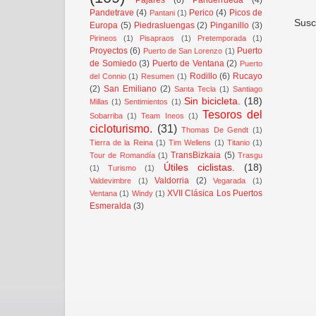
Pandetrave
(4)
Perico
(4)
Picos de
Pantani
(1)
Susc
Europa
(5)
Piedrasluengas
(2)
Pinganillo
(3)
Pirineos
(1)
Pisapraos
(1)
Pretemporada
(1)
Proyectos
(6)
Puerto
Puerto de San Lorenzo
(1)
de Somiedo
(3)
Puerto de Ventana
(2)
Puerto
Rodillo
(6)
Rucayo
del Connio
(1)
Resumen
(1)
(2)
San Emiliano
(2)
Santa Tecla
(1)
Santiago
Sin bicicleta.
(18)
Millas
(1)
Sentimientos
(1)
Tesoros del
Sobarriba
(1)
Team Ineos
(1)
cicloturismo.
(31)
Thomas De Gendt
(1)
Tierra de la Reina
(1)
Tim Wellens
(1)
Titanio
(1)
TransBizkaia
(5)
Tour de Romandía
(1)
Trasgu
Útiles ciclistas.
(18)
(1)
Turismo
(1)
Valdorria
(2)
Valdevimbre
(1)
Vegarada
(1)
XVII Clásica Los Puertos
Ventana
(1)
Windy
(1)
Esmeralda
(3)