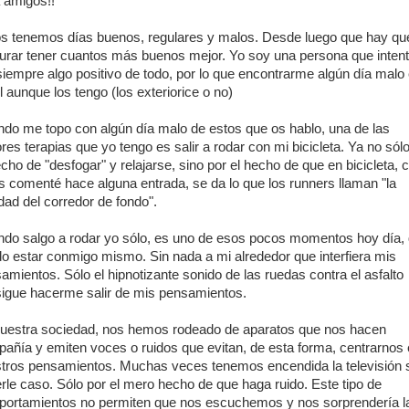
 amigos!!
s tenemos días buenos, regulares y malos. Desde luego que hay qu
urar tener cuantos más buenos mejor. Yo soy una persona que inten
siempre algo positivo de todo, por lo que encontrarme algún día malo
cil aunque los tengo (los exteriorice o no)
do me topo con algún día malo de estos que os hablo, una de las
res terapias que yo tengo es salir a rodar con mi bicicleta. Ya no sól
echo de "desfogar" y relajarse, sino por el hecho de que en bicicleta,
s comenté hace alguna entrada, se da lo que los runners llaman "la
dad del corredor de fondo".
do salgo a rodar yo sólo, es uno de esos pocos momentos hoy día,
o estar conmigo mismo. Sin nada a mi alrededor que interfiera mis
amientos. Sólo el hipnotizante sonido de las ruedas contra el asfalto
igue hacerme salir de mis pensamientos.
uestra sociedad, nos hemos rodeado de aparatos que nos hacen
añía y emiten voces o ruidos que evitan, de esta forma, centrarnos
tros pensamientos. Muchas veces tenemos encendida la televisión 
rle caso. Sólo por el mero hecho de que haga ruido. Este tipo de
ortamientos no permiten que nos escuchemos y nos sorprendería l