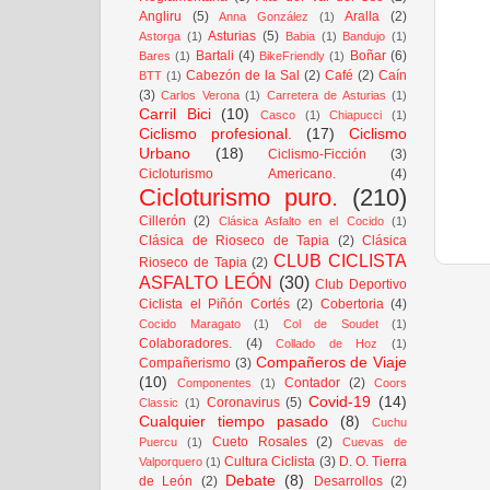
Angliru
(5)
Aralla
(2)
Anna González
(1)
Asturias
(5)
Astorga
(1)
Babia
(1)
Bandujo
(1)
Bartali
(4)
Boñar
(6)
Bares
(1)
BikeFriendly
(1)
Cabezón de la Sal
(2)
Café
(2)
Caín
BTT
(1)
(3)
Carlos Verona
(1)
Carretera de Asturias
(1)
Carril Bici
(10)
Casco
(1)
Chiapucci
(1)
Ciclismo profesional.
(17)
Ciclismo
Urbano
(18)
Ciclismo-Ficción
(3)
Cicloturismo Americano.
(4)
Cicloturismo puro.
(210)
Cillerón
(2)
Clásica Asfalto en el Cocido
(1)
Clásica de Rioseco de Tapia
(2)
Clásica
CLUB CICLISTA
Rioseco de Tapia
(2)
ASFALTO LEÓN
(30)
Club Deportivo
Ciclista el Piñón Cortés
(2)
Cobertoria
(4)
Cocido Maragato
(1)
Col de Soudet
(1)
Colaboradores.
(4)
Collado de Hoz
(1)
Compañeros de Viaje
Compañerismo
(3)
(10)
Contador
(2)
Componentes
(1)
Coors
Covid-19
(14)
Coronavirus
(5)
Classic
(1)
Cualquier tiempo pasado
(8)
Cuchu
Cueto Rosales
(2)
Puercu
(1)
Cuevas de
Cultura Ciclista
(3)
D. O. Tierra
Valporquero
(1)
Debate
(8)
de León
(2)
Desarrollos
(2)