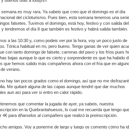
 y buenos días a tod@s!!
 semana es muy rara. Ya sabeis que creo que el domingo es el día
rnacional del cicloturismo. Pues bien, esta semana tenemos una seri
ngos falsetes. Tuvimos el domingo, está hoy, festivo y con salida del
, y tendremos el día 8 que también es festivo y habrá salida también.
mos a las 10:30 y, como podeis ver por la hora, voy un poco justo de
po. Tónica habitual en mi, pero bueno. Tengo ganas de ver quien acu
ue con tanto domingo de falsete, carreras del pavo y los fríos pues h
as bajas aunque lo que es cierto y sorprendente es que ha habido d
os que hemos salido más compañeros ahora con el fría que en algun
 de verano.
no hay tan pocos grados como el domingo, así que no me disfrazaré
lla. Me quitaré alguna de las capas aunque tendré que dar muchos
les aun así para ver si entro en calor rápido.
tenemos que comentar la jugada de ayer, ya sabeis, nuestra
nscripción en la Quebrantahuesos, lo cual me recuerda que tengo qu
ar 4€ para dñarselos al compañero que realizó la preinscripción.
icho amigos. Voy a ponerme de largo y luego os comento cómo ha i