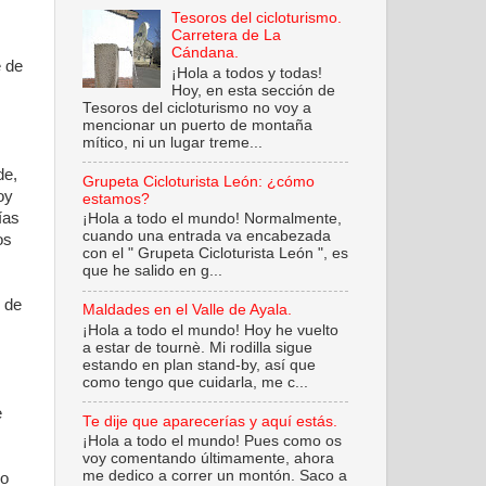
Tesoros del cicloturismo.
Carretera de La
Cándana.
e de
¡Hola a todos y todas!
Hoy, en esta sección de
Tesoros del cicloturismo no voy a
mencionar un puerto de montaña
mítico, ni un lugar treme...
de,
Grupeta Cicloturista León: ¿cómo
oy
estamos?
ías
¡Hola a todo el mundo! Normalmente,
cuando una entrada va encabezada
os
con el " Grupeta Cicloturista León ", es
que he salido en g...
 de
Maldades en el Valle de Ayala.
¡Hola a todo el mundo! Hoy he vuelto
a estar de tournè. Mi rodilla sigue
estando en plan stand-by, así que
como tengo que cuidarla, me c...
e
Te dije que aparecerías y aquí estás.
¡Hola a todo el mundo! Pues como os
voy comentando últimamente, ahora
me dedico a correr un montón. Saco a
do