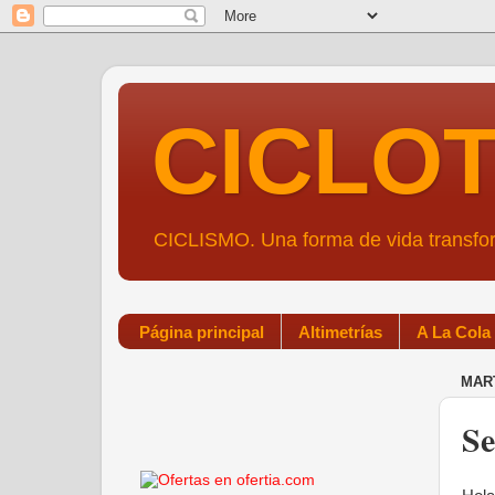
CICLO
CICLISMO. Una forma de vida transf
Página principal
Altimetrías
A La Cola
MART
Se