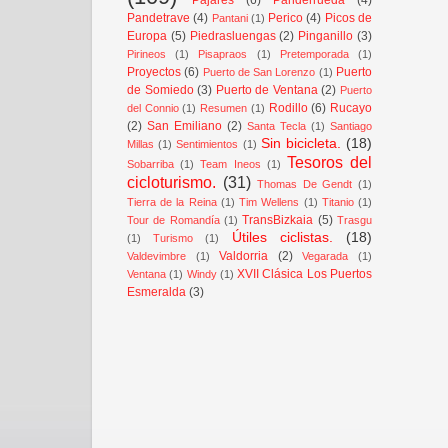
Pandetrave
(4)
Perico
(4)
Picos de
Pantani
(1)
Europa
(5)
Piedrasluengas
(2)
Pinganillo
(3)
Pirineos
(1)
Pisapraos
(1)
Pretemporada
(1)
Proyectos
(6)
Puerto
Puerto de San Lorenzo
(1)
de Somiedo
(3)
Puerto de Ventana
(2)
Puerto
Rodillo
(6)
Rucayo
del Connio
(1)
Resumen
(1)
(2)
San Emiliano
(2)
Santa Tecla
(1)
Santiago
Sin bicicleta.
(18)
Millas
(1)
Sentimientos
(1)
Tesoros del
Sobarriba
(1)
Team Ineos
(1)
cicloturismo.
(31)
Thomas De Gendt
(1)
Tierra de la Reina
(1)
Tim Wellens
(1)
Titanio
(1)
TransBizkaia
(5)
Tour de Romandía
(1)
Trasgu
Útiles ciclistas.
(18)
(1)
Turismo
(1)
Valdorria
(2)
Valdevimbre
(1)
Vegarada
(1)
XVII Clásica Los Puertos
Ventana
(1)
Windy
(1)
Esmeralda
(3)