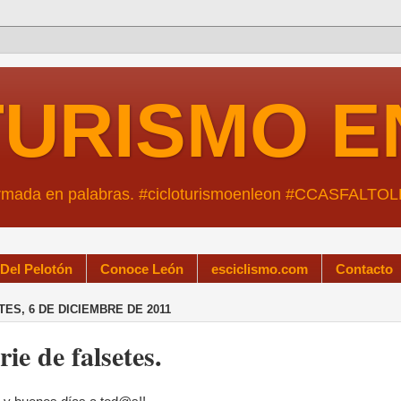
TURISMO E
ormada en palabras. #cicloturismoenleon #CCASFALTO
 Del Pelotón
Conoce León
esciclismo.com
Contacto
ES, 6 DE DICIEMBRE DE 2011
rie de falsetes.