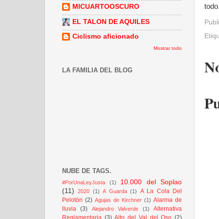
todo
MICUARTOOSCURO
EL TALON DE AQUILES
Publ
Etiq
Ciclismo aficionado
Mostrar todo
No
LA FAMILIA DEL BLOG
Pu
NUBE DE TAGS.
10.000 del Soplao
#PorUnaLeyJusta
(1)
(11)
A La Cola Del
2020
(1)
A Guarda
(1)
Pelotón
(2)
Alarma de
Agujas de Kirchner
(1)
lluvia
(3)
Alternativa
Alejandro Valverde
(1)
Reglamentaria
(3)
Alto del Val del Oso
(2)