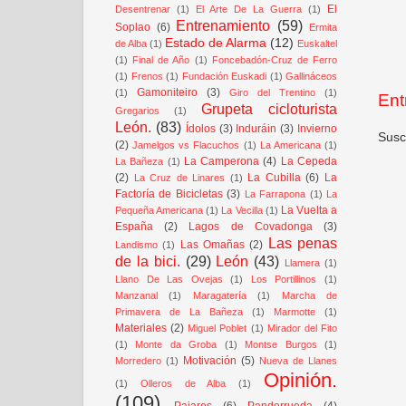
El
Desentrenar
(1)
El Arte De La Guerra
(1)
Entrenamiento
(59)
Soplao
(6)
Ermita
Estado de Alarma
(12)
de Alba
(1)
Euskaltel
(1)
Final de Año
(1)
Foncebadón-Cruz de Ferro
(1)
Frenos
(1)
Fundación Euskadi
(1)
Gallináceos
Gamoniteiro
(3)
(1)
Giro del Trentino
(1)
Ent
Grupeta cicloturista
Gregarios
(1)
León.
(83)
Ídolos
(3)
Induráin
(3)
Invierno
Susc
(2)
Jamelgos vs Flacuchos
(1)
La Americana
(1)
La Camperona
(4)
La Cepeda
La Bañeza
(1)
(2)
La Cubilla
(6)
La
La Cruz de Linares
(1)
Factoría de Bicicletas
(3)
La Farrapona
(1)
La
La Vuelta a
Pequeña Americana
(1)
La Vecilla
(1)
España
(2)
Lagos de Covadonga
(3)
Las penas
Las Omañas
(2)
Landismo
(1)
de la bici.
(29)
León
(43)
Llamera
(1)
Llano De Las Ovejas
(1)
Los Portillinos
(1)
Manzanal
(1)
Maragatería
(1)
Marcha de
Primavera de La Bañeza
(1)
Marmotte
(1)
Materiales
(2)
Miguel Poblet
(1)
Mirador del Fito
(1)
Monte da Groba
(1)
Montse Burgos
(1)
Motivación
(5)
Morredero
(1)
Nueva de Llanes
Opinión.
(1)
Olleros de Alba
(1)
(109)
Pajares
(6)
Panderrueda
(4)