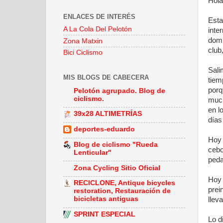
Hola
ENLACES DE INTERÉS
Esta
A La Cola Del Pelotón
inte
domi
Zona Matxin
club
Bici Ciclismo
Sali
MIS BLOGS DE CABECERA
tiem
porq
Pelotón agrupado. Blog de
ciclismo.
much
en l
39x28 ALTIMETRÍAS
días
deportes-eduardo
Hoy 
Blog de ciclismo "Rueda
cebo
Lenticular"
peda
Zona Cycling Sitio Oficial
Hoy 
RECICLONE, Antique bicycles
prei
restoration, Restauración de
bicicletas antiguas
llev
SPRINT ESPECIAL
Lo d