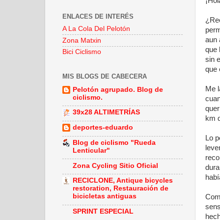
¡Hol
ENLACES DE INTERÉS
¿Rec
A La Cola Del Pelotón
perm
aun 
Zona Matxin
que 
Bici Ciclismo
sin 
que 
MIS BLOGS DE CABECERA
Me l
Pelotón agrupado. Blog de
ciclismo.
cuan
quer
39x28 ALTIMETRÍAS
km d
deportes-eduardo
Lo p
Blog de ciclismo "Rueda
leve
Lenticular"
reco
Zona Cycling Sitio Oficial
dura
habí
RECICLONE, Antique bicycles
restoration, Restauración de
bicicletas antiguas
Como
sens
SPRINT ESPECIAL
hech