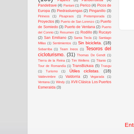
Pandetrave
(4)
Perico
(4)
Picos de
Pantani
(1)
Europa
(5)
Piedrasluengas
(2)
Pinganillo
(3)
Pirineos
(1)
Pisapraos
(1)
Pretemporada
(1)
Proyectos
(6)
Puerto
Puerto de San Lorenzo
(1)
de Somiedo
(3)
Puerto de Ventana
(2)
Puerto
Rodillo
(6)
Rucayo
del Connio
(1)
Resumen
(1)
(2)
San Emiliano
(2)
Santa Tecla
(1)
Santiago
Sin bicicleta.
(18)
Millas
(1)
Sentimientos
(1)
Tesoros del
Sobarriba
(1)
Team Ineos
(1)
cicloturismo.
(31)
Thomas De Gendt
(1)
Tierra de la Reina
(1)
Tim Wellens
(1)
Titanio
(1)
TransBizkaia
(5)
Tour de Romandía
(1)
Trasgu
Útiles ciclistas.
(18)
(1)
Turismo
(1)
Valdorria
(2)
Valdevimbre
(1)
Vegarada
(1)
XVII Clásica Los Puertos
Ventana
(1)
Windy
(1)
Esmeralda
(3)
Ent