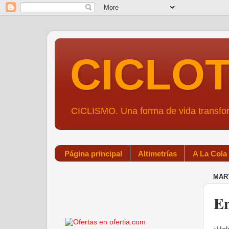
CICLO
CICLISMO. Una forma de vida transf
Página principal
Altimetrías
A La Cola
MART
En