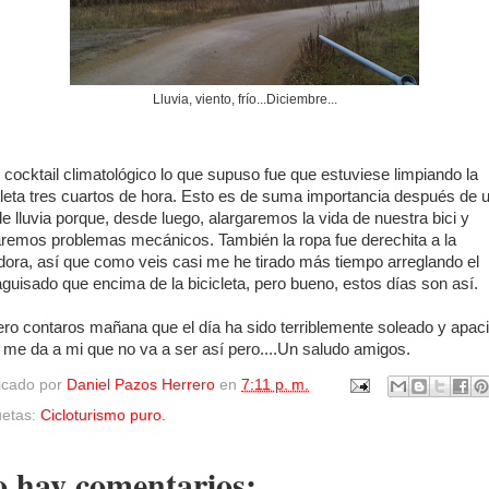
Lluvia, viento, frío...Diciembre...
 cocktail climatológico lo que supuso fue que estuviese limpiando la
cleta tres cuartos de hora. Esto es de suma importancia después de 
de lluvia porque, desde luego, alargaremos la vida de nuestra bici y
aremos problemas mecánicos. También la ropa fue derechita a la
dora, así que como veis casi me he tirado más tiempo arreglando el
guisado que encima de la bicicleta, pero bueno, estos días son así.
ro contaros mañana que el día ha sido terriblemente soleado y apaci
 me da a mi que no va a ser así pero....Un saludo amigos.
icado por
Daniel Pazos Herrero
en
7:11 p. m.
uetas:
Cicloturismo puro.
 hay comentarios: