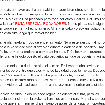
a a todo el mundo!
ordais que ayer os dije que saldría a hacer kilómetros si el tiempo lo
itía? Pues bien. El tiempo no lo permitía, sin embargo no hice caso y
así. No hice la ruta planeada pero rodé por otros lugares. Por una zo
la llamaré
RUTA ESPECIAL RODADORES
. No es plana, es lo sigui
embargo se me ha hecho amena. Al fin y al cabo yo soy un rodador a
en esta ruta tengo que moverme bien.
a he planteado a modo de entrenamiento. No presté atención al ritmo
to a la velocidad sino al ritmo en cuanto a cadencia de pedaleo. Hoy
ía llevar mucha cadencia como así ha sido. Prácticamente durante l
e ruta he llevado puesto el plato pequeño, así que os podeis imaginar
eor de todo, sin duda, ha sido el tiempo. En León estaba lloviendo
mente, pero entre que sales y no de la ciudad pues te mojas. Despu
rrer 15 kilómetros la lluvia dejaba paso al viento, el cual me fue fiel
nte 35 kilómetros más o menos. Al entrar en León vi que la lluvia no 
a movido de allí, así que me mojé una vez más al entrar en la ciudad
 veis ha sido un día un poco regular en cuanto al clima, pero las
aciones encima de la bicicleta han sido estupendas. Más si cabe por
o de que era mi primer día en serio después de un catarro inoportun