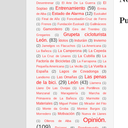
El
Desentrenar
(1)
El Arte De La Guerra
(1)
Entrenamiento
(59)
Soplao
(6)
Ermita
Estado de Alarma
(12)
de Alba
(1)
Euskaltel
Pu
(1)
Final de Año
(1)
Foncebadón-Cruz de Ferro
(1)
Frenos
(1)
Fundación Euskadi
(1)
Gallináceos
Gamoniteiro
(3)
(1)
Giro del Trentino
(1)
Grupeta cicloturista
Gregarios
(1)
León.
(83)
Ídolos
(3)
Induráin
(3)
Invierno
(2)
Jamelgos vs Flacuchos
(1)
La Americana
(1)
La Camperona
(4)
La Cepeda
La Bañeza
(1)
(2)
La Cubilla
(6)
La
La Cruz de Linares
(1)
Factoría de Bicicletas
(3)
La Farrapona
(1)
La
La Vuelta a
Pequeña Americana
(1)
La Vecilla
(1)
España
(2)
Lagos de Covadonga
(3)
Las penas
Las Omañas
(2)
Landismo
(1)
de la bici.
(29)
León
(43)
Llamera
(1)
Llano De Las Ovejas
(1)
Los Portillinos
(1)
Manzanal
(1)
Maragatería
(1)
Marcha de
Primavera de La Bañeza
(1)
Marmotte
(1)
Materiales
(2)
Miguel Poblet
(1)
Mirador del Fito
(1)
Monte da Groba
(1)
Montse Burgos
(1)
Motivación
(5)
Morredero
(1)
Nueva de Llanes
Opinión.
(1)
Olleros de Alba
(1)
(109)
Pajares
(6)
Panderrueda
(4)