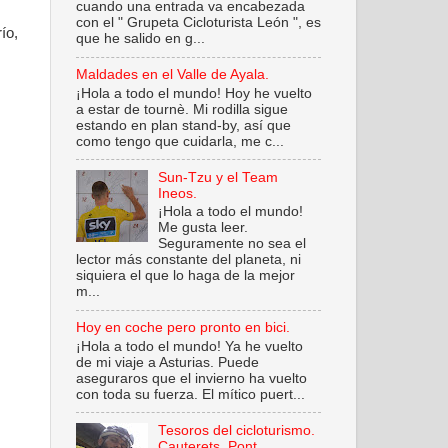
cuando una entrada va encabezada
con el " Grupeta Cicloturista León ", es
ío,
que he salido en g...
Maldades en el Valle de Ayala.
¡Hola a todo el mundo! Hoy he vuelto
a estar de tournè. Mi rodilla sigue
estando en plan stand-by, así que
como tengo que cuidarla, me c...
Sun-Tzu y el Team
Ineos.
¡Hola a todo el mundo!
Me gusta leer.
Seguramente no sea el
lector más constante del planeta, ni
siquiera el que lo haga de la mejor
m...
Hoy en coche pero pronto en bici.
¡Hola a todo el mundo! Ya he vuelto
de mi viaje a Asturias. Puede
aseguraros que el invierno ha vuelto
con toda su fuerza. El mítico puert...
Tesoros del cicloturismo.
Cauterets. Pont