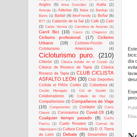
Angliru
(5)
Aralla
(2)
Anna González
(1)
Asturias
(5)
Astorga
(1)
Babia
(1)
Bandujo
(1)
Bartali
(4)
Boñar
(6)
Bares
(1)
BikeFriendly
(1)
Cabezón de la Sal
(2)
Café
(2)
Caín
BTT
(1)
(3)
Carlos Verona
(1)
Carretera de Asturias
(1)
Carril Bici
(10)
Casco
(1)
Chiapucci
(1)
Ciclismo profesional.
(17)
Ciclismo
Urbano
(18)
Ciclismo-Ficción
(3)
Cicloturismo Americano.
(4)
Este
Cicloturismo puro.
(210)
bici
día 
Cillerón
(2)
Clásica Asfalto en el Cocido
(1)
evit
Clásica de Rioseco de Tapia
(2)
Clásica
CLUB CICLISTA
lava
Rioseco de Tapia
(2)
ASFALTO LEÓN
(30)
desa
Club Deportivo
Ciclista el Piñón Cortés
(2)
Cobertoria
(4)
Cocido Maragato
(1)
Col de Soudet
(1)
Espe
Colaboradores.
(4)
Collado de Hoz
(1)
pero
Compañeros de Viaje
Compañerismo
(3)
(10)
Contador
(2)
Componentes
(1)
Coors
Publ
Covid-19
(14)
Coronavirus
(5)
Classic
(1)
Etiq
Cualquier tiempo pasado
(8)
Cuchu
Cueto Rosales
(2)
Puercu
(1)
Cuevas de
Cultura Ciclista
(3)
D. O. Tierra
Valporquero
(1)
No
Debate
(8)
de León
(2)
Desarrollos
(2)