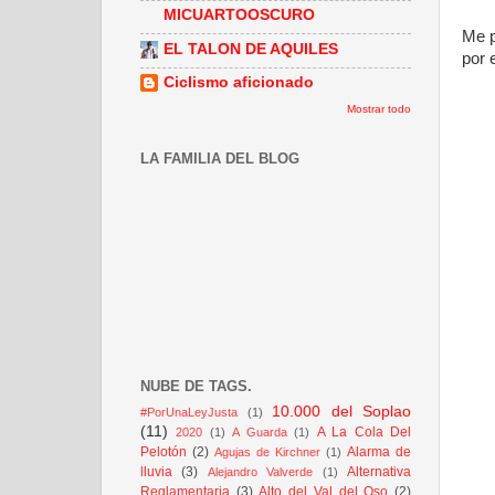
MICUARTOOSCURO
Me p
EL TALON DE AQUILES
por 
Ciclismo aficionado
Mostrar todo
LA FAMILIA DEL BLOG
NUBE DE TAGS.
10.000 del Soplao
#PorUnaLeyJusta
(1)
(11)
A La Cola Del
2020
(1)
A Guarda
(1)
Pelotón
(2)
Alarma de
Agujas de Kirchner
(1)
lluvia
(3)
Alternativa
Alejandro Valverde
(1)
Reglamentaria
(3)
Alto del Val del Oso
(2)