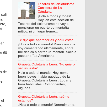
Tesoros del cicloturismo.
Carretera de La
Cándana.
 salí
¡Hola a todos y todas!
na
Hoy, en esta sección de
Tesoros del cicloturismo no voy a
ente,
mencionar un puerto de montaña
sí
mítico, ni un lugar treme...
Te dije que aparecerías y aquí estás.
 en
¡Hola a todo el mundo! Pues como os
voy comentando últimamente, ahora
me dedico a correr un montón. Saco a
os 60
pasear a "La Americana...
.
Grupeta Cicloturista León. "No quiero
ser un lastre"
és de
Hola a todo el mundo! Hoy, como
buen jueves, había quedada de la
Grupeta Cicloturista León . Lugar y
se
hora habituales. Componentes,
.
algunos...
Grupeta Cicloturista León: ¿cómo
estamos?
 el
¡Hola a todo el mundo! Normalmente,
o.