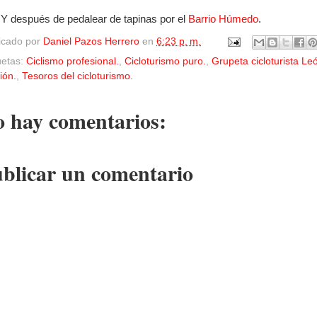
 Y después de pedalear de tapinas por el
Barrio Húmedo
.
icado por
Daniel Pazos Herrero
en
6:23 p. m.
uetas:
Ciclismo profesional.
,
Cicloturismo puro.
,
Grupeta cicloturista Le
ión.
,
Tesoros del cicloturismo.
 hay comentarios:
blicar un comentario