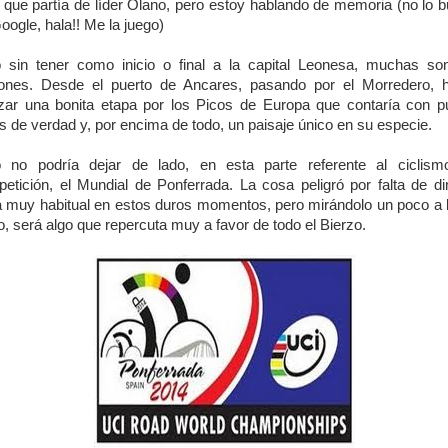
 que partía de líder Olano, pero estoy hablando de memoria (no lo 
oogle, hala!! Me la juego)
 sin tener como inicio o final a la capital Leonesa, muchas so
ones. Desde el puerto de Ancares, pasando por el Morredero, 
izar una bonita etapa por los Picos de Europa que contaría con p
s de verdad y, por encima de todo, un paisaje único en su especie.
 no podría dejar de lado, en esta parte referente al ciclis
etición, el Mundial de Ponferrada. La cosa peligró por falta de di
 muy habitual en estos duros momentos, pero mirándolo un poco a 
o, será algo que repercuta muy a favor de todo el Bierzo.