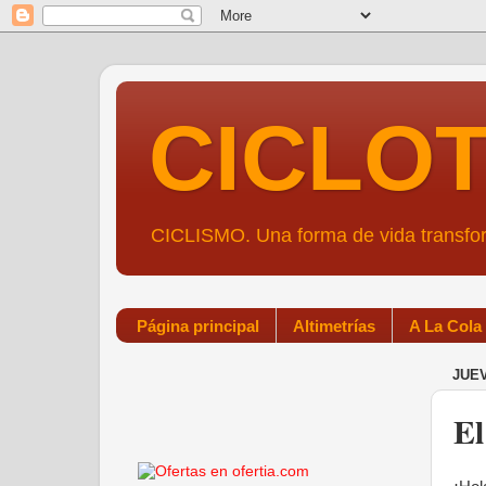
CICLO
CICLISMO. Una forma de vida transf
Página principal
Altimetrías
A La Cola
JUEV
El