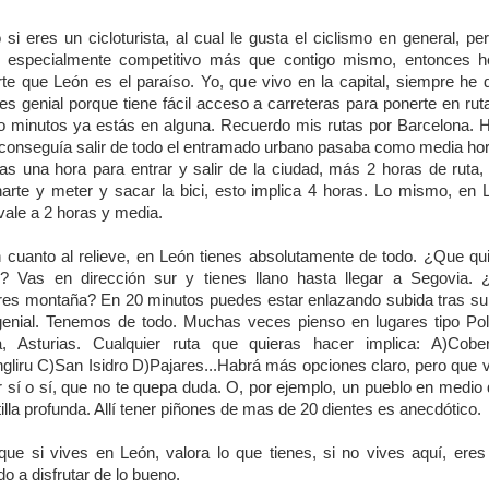
 si eres un cicloturista, al cual le gusta el ciclismo en general, pe
 especialmente competitivo más que contigo mismo, entonces 
rte que León es el paraíso. Yo, que vivo en la capital, siempre he 
es genial porque tiene fácil acceso a carreteras para ponerte en rut
o minutos ya estás en alguna. Recuerdo mis rutas por Barcelona. 
conseguía salir de todo el entramado urbano pasaba como media hor
s una hora para entrar y salir de la ciudad, más 2 horas de ruta
arte y meter y sacar la bici, esto implica 4 horas. Lo mismo, en 
vale a 2 horas y media.
 cuanto al relieve, en León tienes absolutamente de todo. ¿Que qu
o? Vas en dirección sur y tienes llano hasta llegar a Segovia.
res montaña? En 20 minutos puedes estar enlazando subida tras su
enial. Tenemos de todo. Muchas veces pienso en lugares tipo Po
, Asturias. Cualquier ruta que quieras hacer implica: A)Cober
gliru C)San Isidro D)Pajares...Habrá más opciones claro, pero que 
r sí o sí, que no te quepa duda. O, por ejemplo, un pueblo en medio 
illa profunda. Allí tener piñones de mas de 20 dientes es anecdótico.
que si vives en León, valora lo que tienes, si no vives aquí, eres
do a disfrutar de lo bueno.