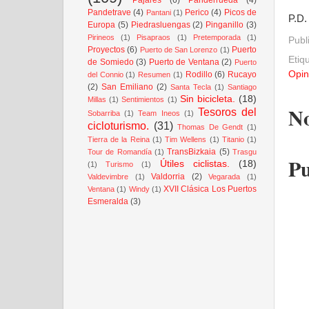
Pandetrave
(4)
Perico
(4)
Picos de
Pantani
(1)
P.D.
Europa
(5)
Piedrasluengas
(2)
Pinganillo
(3)
Pirineos
(1)
Pisapraos
(1)
Pretemporada
(1)
Publ
Proyectos
(6)
Puerto
Puerto de San Lorenzo
(1)
Etiq
de Somiedo
(3)
Puerto de Ventana
(2)
Puerto
Opin
Rodillo
(6)
Rucayo
del Connio
(1)
Resumen
(1)
(2)
San Emiliano
(2)
Santa Tecla
(1)
Santiago
Sin bicicleta.
(18)
Millas
(1)
Sentimientos
(1)
No
Tesoros del
Sobarriba
(1)
Team Ineos
(1)
cicloturismo.
(31)
Thomas De Gendt
(1)
Tierra de la Reina
(1)
Tim Wellens
(1)
Titanio
(1)
TransBizkaia
(5)
Tour de Romandía
(1)
Trasgu
Pu
Útiles ciclistas.
(18)
(1)
Turismo
(1)
Valdorria
(2)
Valdevimbre
(1)
Vegarada
(1)
XVII Clásica Los Puertos
Ventana
(1)
Windy
(1)
Esmeralda
(3)