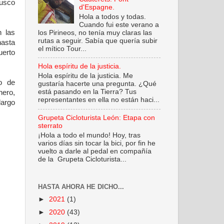
busco
d'Espagne.
Hola a todos y todas.
Cuando fui este verano a
n las
los Pirineos, no tenía muy claras las
rutas a seguir. Sabía que quería subir
hasta
el mítico Tour...
uerto
Hola espíritu de la justicia.
Hola espíritu de la justicia. Me
mo de
gustaría hacerte una pregunta. ¿Qué
está pasando en la Tierra? Tus
nero,
representantes en ella no están haci...
largo
Grupeta Cicloturista León: Etapa con
sterrato
¡Hola a todo el mundo! Hoy, tras
varios días sin tocar la bici, por fin he
vuelto a darle al pedal en compañía
de la Grupeta Cicloturista...
HASTA AHORA HE DICHO...
►
2021
(1)
►
2020
(43)