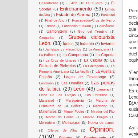
El
Desentrenar
(1)
El Arte De La Guerra
(1)
Entrenamiento
(59)
Soplao
(6)
Ermita
Pero
Estado de Alarma
(12)
de Alba
(1)
Euskaltel
eres
(1)
Final de Año
(1)
Foncebadón-Cruz de Ferro
deci
(1)
Frenos
(1)
Fundación Euskadi
(1)
Gallináceos
que 
Gamoniteiro
(3)
(1)
Giro del Trentino
(1)
cinc
Grupeta cicloturista
Gregarios
(1)
que 
León.
(83)
Ídolos
(3)
Induráin
(3)
Invierno
suma
(2)
Jamelgos vs Flacuchos
(1)
La Americana
(1)
duch
La Camperona
(4)
La Cepeda
La Bañeza
(1)
equi
(2)
La Cubilla
(6)
La
La Cruz de Linares
(1)
Factoría de Bicicletas
(3)
La Farrapona
(1)
La
La Vuelta a
Pequeña Americana
(1)
La Vecilla
(1)
Y en
España
(2)
Lagos de Covadonga
(3)
llan
Las penas
Las Omañas
(2)
Landismo
(1)
quie
de la bici.
(29)
León
(43)
Llamera
(1)
Es g
Llano De Las Ovejas
(1)
Los Portillinos
(1)
Lena
Manzanal
(1)
Maragatería
(1)
Marcha de
B)An
Primavera de La Bañeza
(1)
Marmotte
(1)
subi
Materiales
(2)
Miguel Poblet
(1)
Mirador del Fito
Cast
(1)
Monte da Groba
(1)
Montse Burgos
(1)
Motivación
(5)
Morredero
(1)
Nueva de Llanes
Así 
Opinión.
(1)
Olleros de Alba
(1)
veni
(109)
Pajares
(6)
Panderrueda
(4)