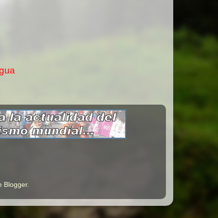
igua
de
Blogger
.