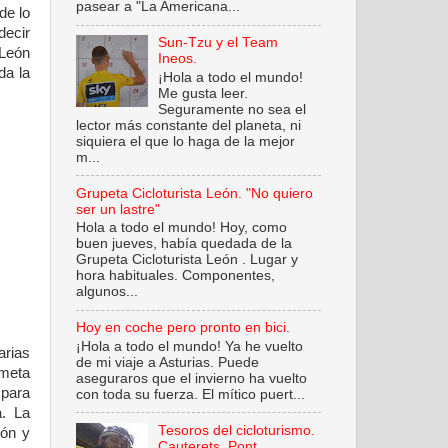
pasear a "La Americana...
de lo
decir
Sun-Tzu y el Team
 León
Ineos.
da la
¡Hola a todo el mundo!
Me gusta leer.
Seguramente no sea el
lector más constante del planeta, ni
siquiera el que lo haga de la mejor
m...
Grupeta Cicloturista León. "No quiero
ser un lastre"
Hola a todo el mundo! Hoy, como
buen jueves, había quedada de la
Grupeta Cicloturista León . Lugar y
hora habituales. Componentes,
algunos...
Hoy en coche pero pronto en bici.
¡Hola a todo el mundo! Ya he vuelto
arias
de mi viaje a Asturias. Puede
 meta
aseguraros que el invierno ha vuelto
 para
con toda su fuerza. El mítico puert...
. La
Tesoros del cicloturismo.
eón y
Cauterets. Pont