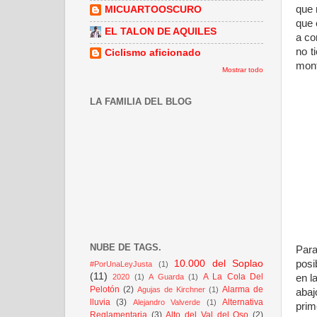
que 
MICUARTOOSCURO
que 
EL TALON DE AQUILES
a c
no t
Ciclismo aficionado
mont
Mostrar todo
LA FAMILIA DEL BLOG
NUBE DE TAGS.
Para
posi
10.000 del Soplao
#PorUnaLeyJusta
(1)
(11)
A La Cola Del
en l
2020
(1)
A Guarda
(1)
Pelotón
(2)
Alarma de
Agujas de Kirchner
(1)
aba
lluvia
(3)
Alternativa
Alejandro Valverde
(1)
prim
Reglamentaria
(3)
Alto del Val del Oso
(2)