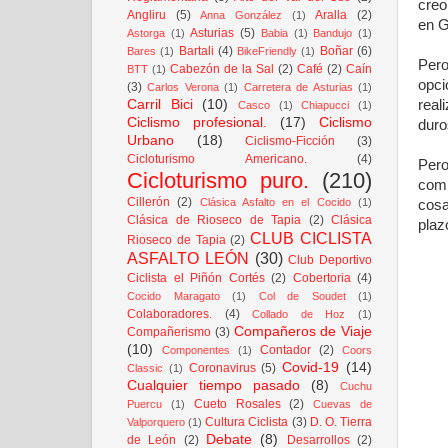
creo
Angliru
(5)
Aralla
(2)
Anna González
(1)
en G
Asturias
(5)
Astorga
(1)
Babia
(1)
Bandujo
(1)
Bartali
(4)
Boñar
(6)
Bares
(1)
BikeFriendly
(1)
Pero
Cabezón de la Sal
(2)
Café
(2)
Caín
BTT
(1)
opci
(3)
Carlos Verona
(1)
Carretera de Asturias
(1)
real
Carril Bici
(10)
Casco
(1)
Chiapucci
(1)
Ciclismo profesional.
(17)
Ciclismo
duro
Urbano
(18)
Ciclismo-Ficción
(3)
Cicloturismo Americano.
(4)
Pero
Cicloturismo puro.
(210)
comp
Cillerón
(2)
Clásica Asfalto en el Cocido
(1)
cosa
Clásica de Rioseco de Tapia
(2)
Clásica
plaz
CLUB CICLISTA
Rioseco de Tapia
(2)
ASFALTO LEÓN
(30)
Club Deportivo
Ciclista el Piñón Cortés
(2)
Cobertoria
(4)
Cocido Maragato
(1)
Col de Soudet
(1)
Colaboradores.
(4)
Collado de Hoz
(1)
Compañeros de Viaje
Compañerismo
(3)
(10)
Contador
(2)
Componentes
(1)
Coors
Covid-19
(14)
Coronavirus
(5)
Classic
(1)
Cualquier tiempo pasado
(8)
Cuchu
Cueto Rosales
(2)
Puercu
(1)
Cuevas de
Cultura Ciclista
(3)
D. O. Tierra
Valporquero
(1)
Debate
(8)
de León
(2)
Desarrollos
(2)