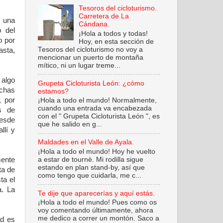
Tesoros del cicloturismo.
Carretera de La
s una
Cándana.
o del
¡Hola a todos y todas!
o por
Hoy, en esta sección de
Tesoros del cicloturismo no voy a
asta,
mencionar un puerto de montaña
mítico, ni un lugar treme...
 algo
Grupeta Cicloturista León: ¿cómo
chas
estamos?
, por
¡Hola a todo el mundo! Normalmente,
cuando una entrada va encabezada
s de
con el " Grupeta Cicloturista León ", es
desde
que he salido en g...
llí y
Maldades en el Valle de Ayala.
¡Hola a todo el mundo! Hoy he vuelto
a estar de tournè. Mi rodilla sigue
ente
estando en plan stand-by, así que
ta de
como tengo que cuidarla, me c...
ta el
a. La
Te dije que aparecerías y aquí estás.
¡Hola a todo el mundo! Pues como os
voy comentando últimamente, ahora
me dedico a correr un montón. Saco a
ad es