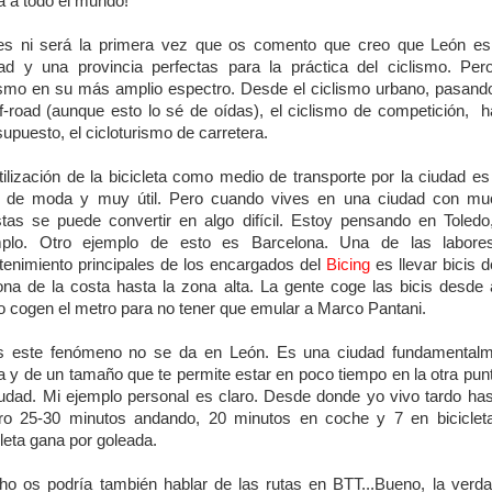
a a todo el mundo!
s ni será la primera vez que os comento que creo que León e
ad y una provincia perfectas para la práctica del ciclismo. Per
ismo en su más amplio espectro. Desde el ciclismo urbano, pasand
ff-road (aunque esto lo sé de oídas), el ciclismo de competición, h
supuesto, el cicloturismo de carretera.
tilización de la bicicleta como medio de transporte por la ciudad es
 de moda y muy útil. Pero cuando vives en una ciudad con mu
tas se puede convertir en algo difícil. Estoy pensando en Toledo
mplo. Otro ejemplo de esto es Barcelona. Una de las labore
enimiento principales de los encargados del
Bicing
es llevar bicis 
ona de la costa hasta la zona alta. La gente coge las bicis desde a
o cogen el metro para no tener que emular a Marco Pantani.
s este fenómeno no se da en León. Es una ciudad fundamentalm
a y de un tamaño que te permite estar en poco tiempo en la otra pun
iudad. Mi ejemplo personal es claro. Desde donde yo vivo tardo has
ro 25-30 minutos andando, 20 minutos en coche y 7 en biciclet
cleta gana por goleada.
o os podría también hablar de las rutas en BTT...Bueno, la verd