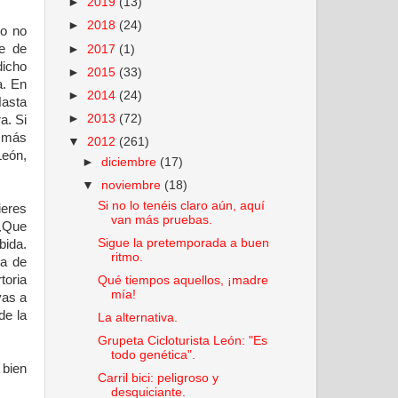
►
2019
(13)
►
2018
(24)
ro no
he de
►
2017
(1)
dicho
►
2015
(33)
a. En
►
2014
(24)
Hasta
►
2013
(72)
a. Si
, más
▼
2012
(261)
León,
►
diciembre
(17)
▼
noviembre
(18)
Si no lo tenéis claro aún, aquí
ieres
van más pruebas.
 ¿Que
Sigue la pretemporada a buen
bida.
ritmo.
la de
toria
Qué tiempos aquellos, ¡madre
mía!
vas a
de la
La alternativa.
Grupeta Cicloturista León: "Es
todo genética".
 bien
Carril bici: peligroso y
desquiciante.