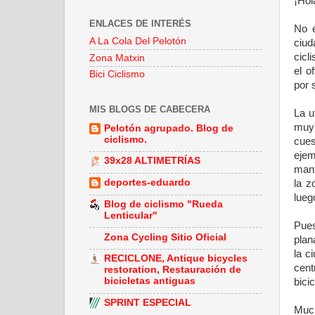
¡Hol
ENLACES DE INTERÉS
No e
A La Cola Del Pelotón
ciud
cicl
Zona Matxin
el o
Bici Ciclismo
por 
MIS BLOGS DE CABECERA
La u
muy
Pelotón agrupado. Blog de
ciclismo.
cues
eje
39x28 ALTIMETRÍAS
mant
deportes-eduardo
la z
lueg
Blog de ciclismo "Rueda
Lenticular"
Pue
Zona Cycling Sitio Oficial
plan
la c
RECICLONE, Antique bicycles
cent
restoration, Restauración de
bicicletas antiguas
bici
SPRINT ESPECIAL
Much