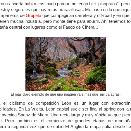
no os podría hablar casi nada porque no tengo bici "pisapraos", pero 
estoy seguro es que hay rutas maravillosas. Me baso en lo que oigo 
ompañeros de
Grupeta
que compaginan carretera y off-road y en que
ienen mucha industria, pero monte tiene para aburrir. Ahí tenemos to
aña central con lugares como el Faedo de Ciñera...
El más claro ejemplo de que una imagen vale más que mil palabras.
 el ciclismo de competición León es un lugar con extraordin
bilidades. En La Vuelta, León capital suele ser final al spring con la
a avenida Saenz de Miera. Una recta larga y muy rápida ya que pica
jo. Pero también es el comienzo de grandes etapas de montaña
era ó segunda vez que se subió El Angliru la etapa salía desde L