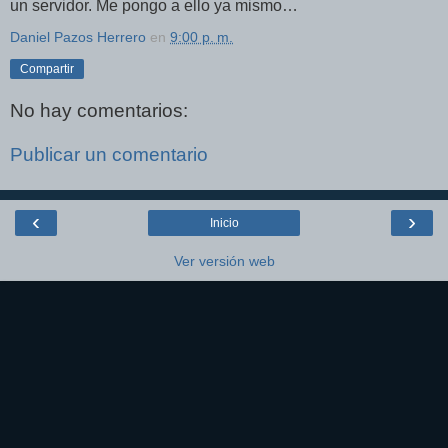
un servidor. Me pongo a ello ya mismo…
Daniel Pazos Herrero
en
9:00 p. m.
Compartir
No hay comentarios:
Publicar un comentario
‹
›
Inicio
Ver versión web