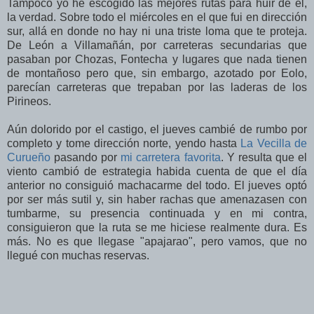
Tampoco yo he escogido las mejores rutas para huir de él,
la verdad. Sobre todo el miércoles en el que fui en dirección
sur, allá en donde no hay ni una triste loma que te proteja.
De León a Villamañán, por carreteras secundarias que
pasaban por Chozas, Fontecha y lugares que nada tienen
de montañoso pero que, sin embargo, azotado por Eolo,
parecían carreteras que trepaban por las laderas de los
Pirineos.
Aún dolorido por el castigo, el jueves cambié de rumbo por
completo y tome dirección norte, yendo hasta
La Vecilla de
Curueño
pasando por
mi carretera favorita
. Y resulta que el
viento cambió de estrategia habida cuenta de que el día
anterior no consiguió machacarme del todo. El jueves optó
por ser más sutil y, sin haber rachas que amenazasen con
tumbarme, su presencia continuada y en mi contra,
consiguieron que la ruta se me hiciese realmente dura. Es
más. No es que llegase "apajarao", pero vamos, que no
llegué con muchas reservas.