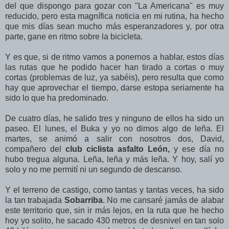
del que dispongo para gozar con "La Americana" es muy
reducido, pero esta magnífica noticia en mi rutina, ha hecho
que mis días sean mucho más esperanzadores y, por otra
parte, gane en ritmo sobre la bicicleta.
Y es que, si de ritmo vamos a ponernos a hablar, estos días
las rutas que he podido hacer han tirado a cortas o muy
cortas (problemas de luz, ya sabéis), pero resulta que como
hay que aprovechar el tiempo, darse estopa seriamente ha
sido lo que ha predominado.
De cuatro días, he salido tres y ninguno de ellos ha sido un
paseo. El lunes, el Buka y yo no dimos algo de leña. El
martes, se animó a salir con nosotros dos, David,
compañero del
club ciclista asfalto León,
y ese día no
hubo tregua alguna. Leña, leña y más leña. Y hoy, salí yo
solo y no me permití ni un segundo de descanso.
Y el terreno de castigo, como tantas y tantas veces, ha sido
la tan trabajada
Sobarriba
. No me cansaré jamás de alabar
este territorio que, sin ir más lejos, en la ruta que he hecho
hoy yo solito, he sacado 430 metros de desnivel en tan solo