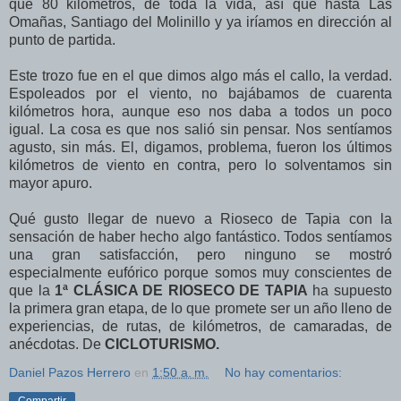
que 80 kilómetros, de toda la vida, así que hasta Las
Omañas, Santiago del Molinillo y ya iríamos en dirección al
punto de partida.
Este trozo fue en el que dimos algo más el callo, la verdad.
Espoleados por el viento, no bajábamos de cuarenta
kilómetros hora, aunque eso nos daba a todos un poco
igual. La cosa es que nos salió sin pensar. Nos sentíamos
agusto, sin más. El, digamos, problema, fueron los últimos
kilómetros de viento en contra, pero lo solventamos sin
mayor apuro.
Qué gusto llegar de nuevo a Rioseco de Tapia con la
sensación de haber hecho algo fantástico. Todos sentíamos
una gran satisfacción, pero ninguno se mostró
especialmente eufórico porque somos muy conscientes de
que la
1ª CLÁSICA DE RIOSECO DE TAPIA
ha supuesto
la primera gran etapa, de lo que promete ser un año lleno de
experiencias, de rutas, de kilómetros, de camaradas, de
anécdotas. De
CICLOTURISMO.
Daniel Pazos Herrero
en
1:50 a. m.
No hay comentarios:
Compartir