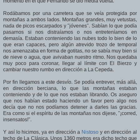
momento en el que Fernando se dio media vuelta.
Rodábamos por una carretera que se veía protegida por
montañas a ambos lados. Montañas grandes, muy vetustas,
nada de picos escarpados y "jóvenes". Sabían lo que podía
pasarnos si nos distraíamos o nos entreteníamos en
demasía. Estaban conteniendo las nubes todo lo bien de lo
que eran capaces, pero algún atrevido trozo de temporal
nos amenazaba en forma de gotitas, no se sabía muy bien si
de nieve o agua, que avivaban nuestro ritmo. Nos quedaba
muy poco para coronar, llegar al límite con El Bierzo y
cambiar nuestro rumbo en dirección a La Cepeda.
Por fin llegamos a este desvío. Se podía entrever, más allá,
en dirección berciana, lo que las montañas estaban
conteniendo y de lo que nos estaban librando. Os aseguro
que nos habían estado haciendo un favor pero algo nos
decía que no nos podíamos detener a darles las gracias.
Era como si el espíritu de las montañas nos dijese, "¡corred,
insensatos!".
Y así lo hicimos, ya en dirección a
Nistoso
y en dirección al
techo de La Clásica. Unos 1360 metros era dicho techo que