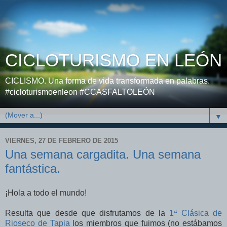
CICLOTURISMO EN LEÓN
CICLISMO. Una forma de vida transformada en palabras.
#cicloturismoenleon #CCASFALTOLEÓN
▼
VIERNES, 27 DE FEBRERO DE 2015
Una semana cargadita. Una semana
fantástica.
¡Hola a todo el mundo!
Resulta que desde que disfrutamos de la
1ª Clásica de
Rioseco de Tapia
los miembros que fuimos (no estábamos