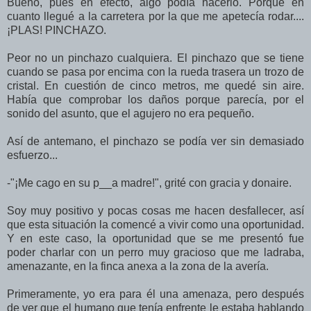
Bueno, pues en efecto, algo podía hacerlo. Porque en
cuanto llegué a la carretera por la que me apetecía rodar....
¡PLAS! PINCHAZO.
Peor no un pinchazo cualquiera. El pinchazo que se tiene
cuando se pasa por encima con la rueda trasera un trozo de
cristal. En cuestión de cinco metros, me quedé sin aire.
Había que comprobar los daños porque parecía, por el
sonido del asunto, que el agujero no era pequeño.
Así de antemano, el pinchazo se podía ver sin demasiado
esfuerzo...
-"¡Me cago en su p__a madre!", grité con gracia y donaire.
Soy muy positivo y pocas cosas me hacen desfallecer, así
que esta situación la comencé a vivir como una oportunidad.
Y en este caso, la oportunidad que se me presentó fue
poder charlar con un perro muy gracioso que me ladraba,
amenazante, en la finca anexa a la zona de la avería.
Primeramente, yo era para él una amenaza, pero después
de ver que el humano que tenía enfrente le estaba hablando