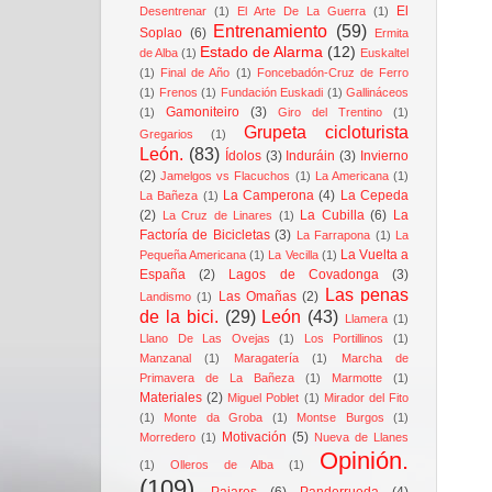
El
Desentrenar
(1)
El Arte De La Guerra
(1)
Entrenamiento
(59)
Soplao
(6)
Ermita
Estado de Alarma
(12)
de Alba
(1)
Euskaltel
(1)
Final de Año
(1)
Foncebadón-Cruz de Ferro
(1)
Frenos
(1)
Fundación Euskadi
(1)
Gallináceos
Gamoniteiro
(3)
(1)
Giro del Trentino
(1)
Grupeta cicloturista
Gregarios
(1)
León.
(83)
Ídolos
(3)
Induráin
(3)
Invierno
(2)
Jamelgos vs Flacuchos
(1)
La Americana
(1)
La Camperona
(4)
La Cepeda
La Bañeza
(1)
(2)
La Cubilla
(6)
La
La Cruz de Linares
(1)
Factoría de Bicicletas
(3)
La Farrapona
(1)
La
La Vuelta a
Pequeña Americana
(1)
La Vecilla
(1)
España
(2)
Lagos de Covadonga
(3)
Las penas
Las Omañas
(2)
Landismo
(1)
de la bici.
(29)
León
(43)
Llamera
(1)
Llano De Las Ovejas
(1)
Los Portillinos
(1)
Manzanal
(1)
Maragatería
(1)
Marcha de
Primavera de La Bañeza
(1)
Marmotte
(1)
Materiales
(2)
Miguel Poblet
(1)
Mirador del Fito
(1)
Monte da Groba
(1)
Montse Burgos
(1)
Motivación
(5)
Morredero
(1)
Nueva de Llanes
Opinión.
(1)
Olleros de Alba
(1)
(109)
Pajares
(6)
Panderrueda
(4)