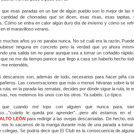
 que esas paradas en un bar de algún pueblo son lo mejor de las r
cantidad de chorradas que se dicen, esas risas, esas tapitas,
s. Cómo se entra en calor algún duro día de invierno y cómo se ref
 en el maravilloso verano.
 muchos años yo no paraba nunca. No sé cuál era la razón. Pued
hubiese ninguna en concreto pero la verdad que yo ahora mism
endo una salida sin no parar aunque sea a tomar un cortadito rápido
 que no me da tiempo parece que llego a casa sin haberlo hecho tod
i me entendéis.
 descansos son, además de todo, necesarios para hacer piña co
añeros. Las conversaciones que más o menos hilvanas sobre la bi
a ruta, en la parada las rematas, decides por dónde sigue la ruta, te 
risas, nos metemos los unos con los otros. Ya sabéis. Lo típico.
 que cuando me topo con alguien que nunca para, sie
nso…”cuánto le queda por aprender”…pero ahí estamos en el
ALTO LEÓN
para redirigir a las ovejas descarriadas. De hecho, est
 nos lo sacamos de la manga durante más de una parada a tomar
e colegas. Se podría decir que El Club es la consecuencia de algun