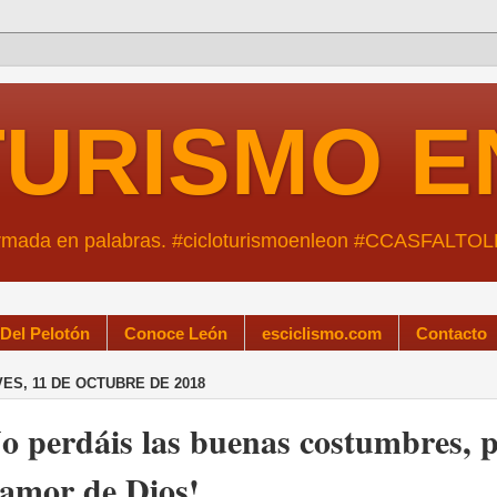
TURISMO E
ormada en palabras. #cicloturismoenleon #CCASFALTO
 Del Pelotón
Conoce León
esciclismo.com
Contacto
ES, 11 DE OCTUBRE DE 2018
o perdáis las buenas costumbres, 
 amor de Dios!