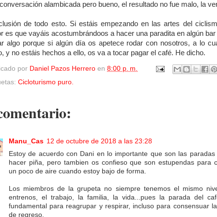
 conversación alambicada pero bueno, el resultado no fue malo, la ve
lusión de todo esto. Si estáis empezando en las artes del ciclism
r es que vayáis acostumbrándoos a hacer una paradita en algún bar
r algo porque si algún día os apetece rodar con nosotros, a lo cu
to, y no estáis hechos a ello, os va a tocar pagar el café. He dicho.
icado por
Daniel Pazos Herrero
en
8:00 p. m.
uetas:
Cicloturismo puro.
comentario:
Manu_Cas
12 de octubre de 2018 a las 23:28
Estoy de acuerdo con Dani en lo importante que son las paradas
hacer piña, pero tambien os confieso que son estupendas para 
un poco de aire cuando estoy bajo de forma.
Los miembros de la grupeta no siempre tenemos el mismo niv
entrenos, el trabajo, la familia, la vida...pues la parada del ca
fundamental para reagrupar y respirar, incluso para consensuar la
de regreso.