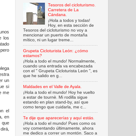
Tesoros del cicloturismo.
Carretera de La
Cándana.
¡Hola a todos y todas!
Hoy, en esta sección de
Tesoros del cicloturismo no voy a
 unos
mencionar un puerto de montaña
e los
mítico, ni un lugar treme...
atado
 pero
Grupeta Cicloturista León: ¿cómo
estamos?
¡Hola a todo el mundo! Normalmente,
cuando una entrada va encabezada
olega
con el " Grupeta Cicloturista León ", es
estra
que he salido en g...
er un
ue si
Maldades en el Valle de Ayala.
¡Hola a todo el mundo! Hoy he vuelto
ue me
a estar de tournè. Mi rodilla sigue
estando en plan stand-by, así que
como tengo que cuidarla, me c...
on el
a, en
Te dije que aparecerías y aquí estás.
o que
¡Hola a todo el mundo! Pues como os
voy comentando últimamente, ahora
dirá,
me dedico a correr un montón. Saco a