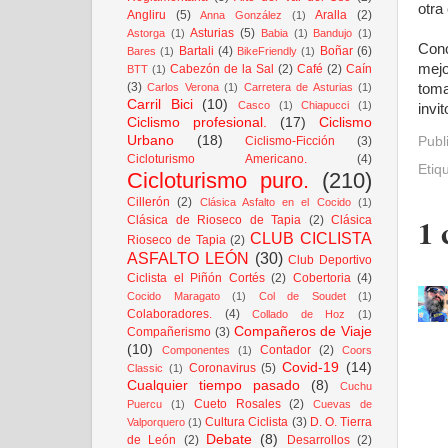
otra
Angliru
(5)
Aralla
(2)
Anna González
(1)
Asturias
(5)
Astorga
(1)
Babia
(1)
Bandujo
(1)
Conc
Bartali
(4)
Boñar
(6)
Bares
(1)
BikeFriendly
(1)
mejo
Cabezón de la Sal
(2)
Café
(2)
Caín
BTT
(1)
(3)
Carlos Verona
(1)
Carretera de Asturias
(1)
toma
Carril Bici
(10)
Casco
(1)
Chiapucci
(1)
invi
Ciclismo profesional.
(17)
Ciclismo
Urbano
(18)
Ciclismo-Ficción
(3)
Publ
Cicloturismo Americano.
(4)
Etiq
Cicloturismo puro.
(210)
Cillerón
(2)
Clásica Asfalto en el Cocido
(1)
1 
Clásica de Rioseco de Tapia
(2)
Clásica
CLUB CICLISTA
Rioseco de Tapia
(2)
ASFALTO LEÓN
(30)
Club Deportivo
Ciclista el Piñón Cortés
(2)
Cobertoria
(4)
Cocido Maragato
(1)
Col de Soudet
(1)
Colaboradores.
(4)
Collado de Hoz
(1)
Compañeros de Viaje
Compañerismo
(3)
(10)
Contador
(2)
Componentes
(1)
Coors
Covid-19
(14)
Coronavirus
(5)
Classic
(1)
Cualquier tiempo pasado
(8)
Cuchu
Cueto Rosales
(2)
Puercu
(1)
Cuevas de
Cultura Ciclista
(3)
D. O. Tierra
Valporquero
(1)
Debate
(8)
de León
(2)
Desarrollos
(2)