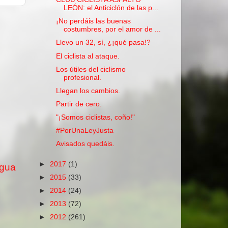
LEÓN: el Anticiclón de las p...
¡No perdáis las buenas
costumbres, por el amor de ...
Llevo un 32, sí, ¿¡qué pasa!?
El ciclista al ataque.
Los útiles del ciclismo
profesional.
Llegan los cambios.
Partir de cero.
"¡Somos ciclistas, coño!"
#PorUnaLeyJusta
Avisados quedáis.
►
2017
(1)
igua
►
2015
(33)
►
2014
(24)
►
2013
(72)
►
2012
(261)