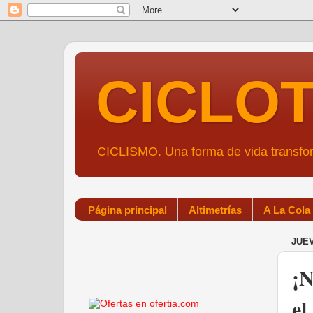
CICLO
CICLISMO. Una forma de vida transf
Página principal
Altimetrías
A La Cola
JUEV
¡N
el