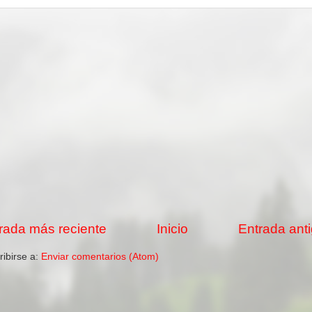
rada más reciente
Inicio
Entrada ant
ribirse a:
Enviar comentarios (Atom)