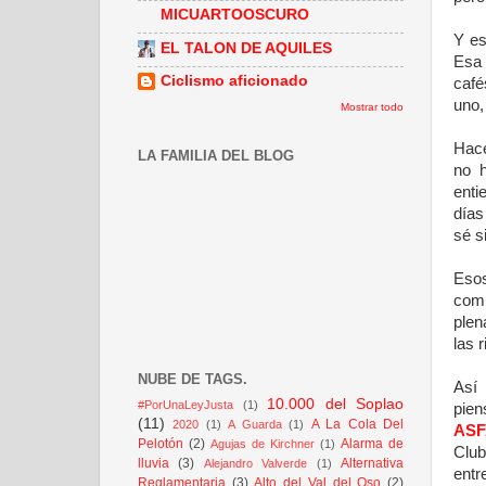
MICUARTOOSCURO
Y es
EL TALON DE AQUILES
Esa 
Ciclismo aficionado
café
uno,
Mostrar todo
Hace
LA FAMILIA DEL BLOG
no 
enti
días
sé s
Esos
comp
plen
las 
NUBE DE TAGS.
Así
10.000 del Soplao
#PorUnaLeyJusta
(1)
pie
(11)
A La Cola Del
2020
(1)
A Guarda
(1)
ASF
Pelotón
(2)
Alarma de
Agujas de Kirchner
(1)
Club
lluvia
(3)
Alternativa
Alejandro Valverde
(1)
entr
Reglamentaria
(3)
Alto del Val del Oso
(2)