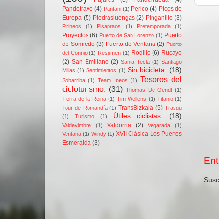
Pandetrave
(4)
Perico
(4)
Picos de
Pantani
(1)
Europa
(5)
Piedrasluengas
(2)
Pinganillo
(3)
Pirineos
(1)
Pisapraos
(1)
Pretemporada
(1)
Proyectos
(6)
Puerto
Puerto de San Lorenzo
(1)
de Somiedo
(3)
Puerto de Ventana
(2)
Puerto
Rodillo
(6)
Rucayo
del Connio
(1)
Resumen
(1)
(2)
San Emiliano
(2)
Santa Tecla
(1)
Santiago
Sin bicicleta.
(18)
Millas
(1)
Sentimientos
(1)
Tesoros del
Sobarriba
(1)
Team Ineos
(1)
cicloturismo.
(31)
Thomas De Gendt
(1)
Tierra de la Reina
(1)
Tim Wellens
(1)
Titanio
(1)
TransBizkaia
(5)
Tour de Romandía
(1)
Trasgu
Útiles ciclistas.
(18)
(1)
Turismo
(1)
Valdorria
(2)
Valdevimbre
(1)
Vegarada
(1)
XVII Clásica Los Puertos
Ventana
(1)
Windy
(1)
Esmeralda
(3)
Ent
Susc