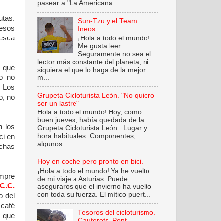
pasear a "La Americana...
utas.
Sun-Tzu y el Team
 esos
Ineos.
resca
¡Hola a todo el mundo!
Me gusta leer.
Seguramente no sea el
lector más constante del planeta, ni
e que
siquiera el que lo haga de la mejor
o no
m...
. Los
Grupeta Cicloturista León. "No quiero
o, no
ser un lastre"
Hola a todo el mundo! Hoy, como
buen jueves, había quedada de la
n los
Grupeta Cicloturista León . Lugar y
hora habituales. Componentes,
ci en
algunos...
echas
Hoy en coche pero pronto en bici.
¡Hola a todo el mundo! Ya he vuelto
mpre
de mi viaje a Asturias. Puede
C.C.
aseguraros que el invierno ha vuelto
con toda su fuerza. El mítico puert...
o del
 café
Tesoros del cicloturismo.
a que
Cauterets. Pont