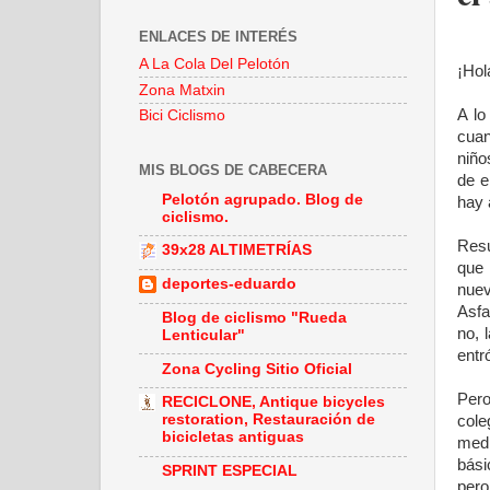
ENLACES DE INTERÉS
A La Cola Del Pelotón
¡Hol
Zona Matxin
A lo
Bici Ciclismo
cuan
niño
MIS BLOGS DE CABECERA
de e
Pelotón agrupado. Blog de
hay 
ciclismo.
Resu
39x28 ALTIMETRÍAS
que 
deportes-eduardo
nuev
Asfa
Blog de ciclismo "Rueda
no, 
Lenticular"
entr
Zona Cycling Sitio Oficial
Pero
RECICLONE, Antique bicycles
restoration, Restauración de
cole
bicicletas antiguas
medi
bási
SPRINT ESPECIAL
pero