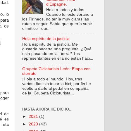
rdad.
d'Espagne.
Hola a todos y todas.
o, lo
Cuando fui este verano a
los Pirineos, no tenía muy claras las
 para
rutas a seguir. Sabía que quería subir
al os
el mítico Tour...
Hola espíritu de la justicia.
Hola espíritu de la justicia. Me
gustaría hacerte una pregunta. ¿Qué
está pasando en la Tierra? Tus
representantes en ella no están haci...
Grupeta Cicloturista León: Etapa con
sterrato
¡Hola a todo el mundo! Hoy, tras
varios días sin tocar la bici, por fin he
vuelto a darle al pedal en compañía
 para
de la Grupeta Cicloturista...
coger
HASTA AHORA HE DICHO...
el de
►
2021
(1)
fé es
►
2020
(43)
 ruta