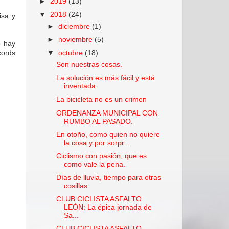
►
2019
(13)
▼
2018
(24)
isa y
►
diciembre
(1)
►
noviembre
(5)
o hay
cords
▼
octubre
(18)
Son nuestras cosas.
La solución es más fácil y está
inventada.
La bicicleta no es un crimen
ORDENANZA MUNICIPAL CON
RUMBO AL PASADO.
En otoño, como quien no quiere
la cosa y por sorpr...
Ciclismo con pasión, que es
como vale la pena.
Días de lluvia, tiempo para otras
cosillas.
CLUB CICLISTA ASFALTO
LEÓN: La épica jornada de
Sa...
CLUB CICLISTA ASFALTO