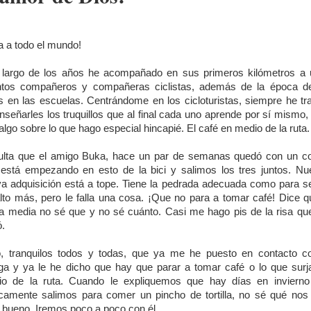
a a todo el mundo!
 largo de los años he acompañado en sus primeros kilómetros a
tos compañeros y compañeras ciclistas, además de la época d
s en las escuelas. Centrándome en los cicloturistas, siempre he tr
nseñarles los truquillos que al final cada uno aprende por sí mismo,
algo sobre lo que hago especial hincapié. El café en medio de la ruta.
lta que el amigo Buka, hace un par de semanas quedó con un c
está empezando en esto de la bici y salimos los tres juntos. Nu
a adquisición está a tope. Tiene la pedrada adecuada como para s
lto más, pero le falla una cosa. ¡Que no para a tomar café! Dice q
la media no sé que y no sé cuánto. Casi me hago pis de la risa q
ó.
, tranquilos todos y todas, que ya me he puesto en contacto c
ga y ya le he dicho que hay que parar a tomar café o lo que surj
o de la ruta. Cuando le expliquemos que hay días en inviern
camente salimos para comer un pincho de tortilla, no sé qué nos 
 bueno. Iremos poco a poco con él.