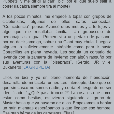
Puppets, y me dirigí al carril bici por el que suelo salir a
correr (la cabra siempre tira al monte)
A los pocos minutos, me empecé a topar con grupos de
cicloturistas, algunos de ellos caras conocidas.
"Coincidencia", pensé. Avancé unos metros y a lo lejos vi
algo que me resultaba familiar. Un grupúsculo de
personajes sin igual. Primero vi a un pedazo de paisano,
por no decir jamelgo, sobre una Giant muy chula. Luego a
alguien lo suficientemente intrépido como para ir hasta
Correcillas en plena nevada. Les seguía un corsario de
leyenda con la zamarra de invierno con algún rasguño por
sus aventuras con la "pisapraos". ¡Sergio, JR y el
Bukanero! ¡
LA GRUPETA
!
Ellos en bici y yo en pleno momento de hibridación,
desarrollando mi faceta runner. Les intercepté, dado que sé
que sin casco no somos nadie, y corría el riesgo de no ser
identificado. "¡¿Qué pasa troncos?!" La cosa es que como
están como bestias, estuvieron siguiendo al grupo de
Master hasta que ya pasaron de ellos. Empezamos a hablar
un ratín mientras esperábamos a que llegase ese hombre.
Ese gran héroe de las carreteras. Elías1.