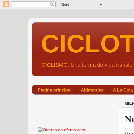
CICLO
CICLISMO. Una forma de vida transf
Página principal
Altimetrías
A La Cola
MIÉR
Nu