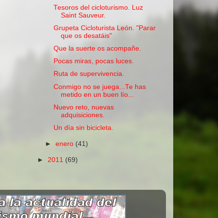
Tesoros del cicloturismo. Luz
Saint Sauveur.
Grupeta Cicloturista León. "Parar
que os desatáis"
Que la suerte os acompañe.
Pocas miras, pocas luces.
Ruta de supervivencia.
Conmigo no se juega...Te has
metido en un buen lío...
Nuevo reto, nuevas
adquisiciones.
Un día sin bicicleta.
►
enero
(41)
►
2011
(69)