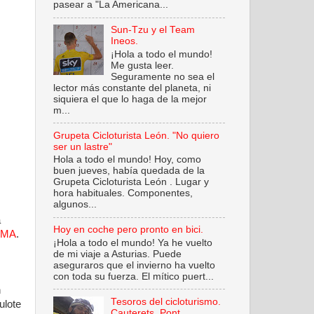
pasear a "La Americana...
Sun-Tzu y el Team
Ineos.
¡Hola a todo el mundo!
Me gusta leer.
Seguramente no sea el
lector más constante del planeta, ni
siquiera el que lo haga de la mejor
m...
Grupeta Cicloturista León. "No quiero
ser un lastre"
Hola a todo el mundo! Hoy, como
buen jueves, había quedada de la
Grupeta Cicloturista León . Lugar y
hora habituales. Componentes,
algunos...
a
Hoy en coche pero pronto en bici.
IMA
.
¡Hola a todo el mundo! Ya he vuelto
.
de mi viaje a Asturias. Puede
aseguraros que el invierno ha vuelto
con toda su fuerza. El mítico puert...
n
Tesoros del cicloturismo.
ulote
Cauterets. Pont