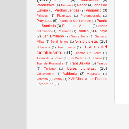
Pandetrave
(4)
Perico
(4)
Picos de
Pantani
(1)
Europa
(5)
Piedrasluengas
(2)
Pinganillo
(3)
Pirineos
(1)
Pisapraos
(1)
Pretemporada
(1)
Proyectos
(6)
Puerto
Puerto de San Lorenzo
(1)
de Somiedo
(3)
Puerto de Ventana
(2)
Puerto
Rodillo
(6)
Rucayo
del Connio
(1)
Resumen
(1)
(2)
San Emiliano
(2)
Santa Tecla
(1)
Santiago
Sin bicicleta.
(18)
Millas
(1)
Sentimientos
(1)
Tesoros del
Sobarriba
(1)
Team Ineos
(1)
cicloturismo.
(31)
Thomas De Gendt
(1)
Tierra de la Reina
(1)
Tim Wellens
(1)
Titanio
(1)
TransBizkaia
(5)
Tour de Romandía
(1)
Trasgu
Útiles ciclistas.
(18)
(1)
Turismo
(1)
Valdorria
(2)
Valdevimbre
(1)
Vegarada
(1)
XVII Clásica Los Puertos
Ventana
(1)
Windy
(1)
Esmeralda
(3)