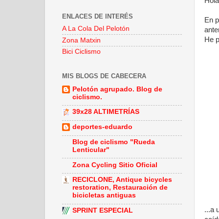
Hola
ENLACES DE INTERÉS
En p
A La Cola Del Pelotón
ante
He p
Zona Matxin
Bici Ciclismo
MIS BLOGS DE CABECERA
Pelotón agrupado. Blog de
ciclismo.
39x28 ALTIMETRÍAS
deportes-eduardo
Blog de ciclismo "Rueda
Lenticular"
Zona Cycling Sitio Oficial
RECICLONE, Antique bicycles
restoration, Restauración de
bicicletas antiguas
...a
SPRINT ESPECIAL