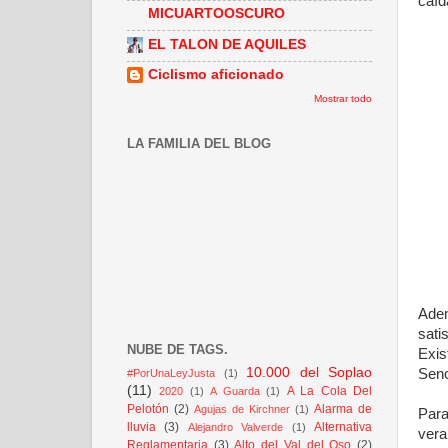
caíd
MICUARTOOSCURO
EL TALON DE AQUILES
Ciclismo aficionado
Mostrar todo
LA FAMILIA DEL BLOG
Adem
sati
NUBE DE TAGS.
Exis
10.000 del Soplao
Senc
#PorUnaLeyJusta
(1)
(11)
A La Cola Del
2020
(1)
A Guarda
(1)
Pelotón
(2)
Alarma de
Agujas de Kirchner
(1)
Para
lluvia
(3)
Alternativa
Alejandro Valverde
(1)
vera
Reglamentaria
(3)
Alto del Val del Oso
(2)