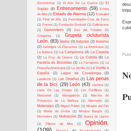
El
Desentrenar
(1)
El Arte De La Guerra
(1)
desd
Entrenamiento
(59)
Soplao
(6)
Ermita
trep
Estado de Alarma
(12)
de Alba
(1)
Euskaltel
(1)
Final de Año
(1)
Foncebadón-Cruz de Ferro
Espe
(1)
Frenos
(1)
Fundación Euskadi
(1)
Gallináceos
culo
Gamoniteiro
(3)
(1)
Giro del Trentino
(1)
Grupeta cicloturista
Gregarios
(1)
León.
(83)
Ídolos
(3)
Induráin
(3)
Invierno
(2)
Jamelgos vs Flacuchos
(1)
La Americana
(1)
La Camperona
(4)
La Cepeda
La Bañeza
(1)
Publ
(2)
La Cubilla
(6)
La
La Cruz de Linares
(1)
Factoría de Bicicletas
(3)
La Farrapona
(1)
La
La Vuelta a
Pequeña Americana
(1)
La Vecilla
(1)
No
España
(2)
Lagos de Covadonga
(3)
Las penas
Las Omañas
(2)
Landismo
(1)
de la bici.
(29)
León
(43)
Llamera
(1)
Llano De Las Ovejas
(1)
Los Portillinos
(1)
Pu
Manzanal
(1)
Maragatería
(1)
Marcha de
Primavera de La Bañeza
(1)
Marmotte
(1)
Materiales
(2)
Miguel Poblet
(1)
Mirador del Fito
(1)
Monte da Groba
(1)
Montse Burgos
(1)
Motivación
(5)
Morredero
(1)
Nueva de Llanes
Opinión.
(1)
Olleros de Alba
(1)
(109)
Pajares
(6)
Panderrueda
(4)