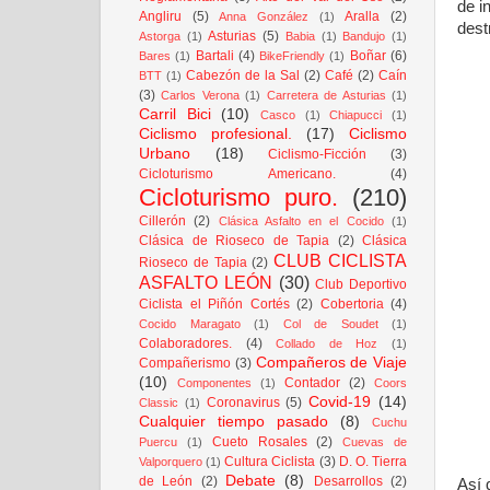
de i
Angliru
(5)
Aralla
(2)
Anna González
(1)
dest
Asturias
(5)
Astorga
(1)
Babia
(1)
Bandujo
(1)
Bartali
(4)
Boñar
(6)
Bares
(1)
BikeFriendly
(1)
Cabezón de la Sal
(2)
Café
(2)
Caín
BTT
(1)
(3)
Carlos Verona
(1)
Carretera de Asturias
(1)
Carril Bici
(10)
Casco
(1)
Chiapucci
(1)
Ciclismo profesional.
(17)
Ciclismo
Urbano
(18)
Ciclismo-Ficción
(3)
Cicloturismo Americano.
(4)
Cicloturismo puro.
(210)
Cillerón
(2)
Clásica Asfalto en el Cocido
(1)
Clásica de Rioseco de Tapia
(2)
Clásica
CLUB CICLISTA
Rioseco de Tapia
(2)
ASFALTO LEÓN
(30)
Club Deportivo
Ciclista el Piñón Cortés
(2)
Cobertoria
(4)
Cocido Maragato
(1)
Col de Soudet
(1)
Colaboradores.
(4)
Collado de Hoz
(1)
Compañeros de Viaje
Compañerismo
(3)
(10)
Contador
(2)
Componentes
(1)
Coors
Covid-19
(14)
Coronavirus
(5)
Classic
(1)
Cualquier tiempo pasado
(8)
Cuchu
Cueto Rosales
(2)
Puercu
(1)
Cuevas de
Cultura Ciclista
(3)
D. O. Tierra
Valporquero
(1)
Debate
(8)
de León
(2)
Desarrollos
(2)
Así 