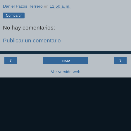
Daniel Pazos Herrero
en
12:50 a. m.
Compartir
No hay comentarios:
Publicar un comentario
‹
›
Inicio
Ver versión web