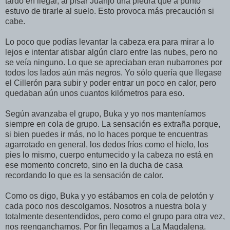
tardó en llegar, al pisar Juanjo una piedra que a punto
estuvo de tirarle al suelo. Esto provoca más precaución si
cabe.
Lo poco que podías levantar la cabeza era para mirar a lo
lejos e intentar atisbar algún claro entre las nubes, pero no
se veía ninguno. Lo que se apreciaban eran nubarrones por
todos los lados aún más negros. Yo sólo quería que llegase
el Cillerón para subir y poder entrar un poco en calor, pero
quedaban aún unos cuantos kilómetros para eso.
Según avanzaba el grupo, Buka y yo nos manteníamos
siempre en cola de grupo. La sensación es extraña porque,
si bien puedes ir más, no lo haces porque te encuentras
agarrotado en general, los dedos fríos como el hielo, los
pies lo mismo, cuerpo entumecido y la cabeza no está en
ese momento concreto, sino en la ducha de casa
recordando lo que es la sensación de calor.
Como os digo, Buka y yo estábamos en cola de pelotón y
cada poco nos descolgamos. Nosotros a nuestra bola y
totalmente desentendidos, pero como el grupo para otra vez,
nos reenganchamos. Por fin llegamos a La Magdalena.