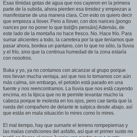
Esas tímidas gotas de agua que nos cayeron en la primera
parte de la subida, ahora pierden esa timidez y empiezan a
manifestarse de una manera clara. Con esto os quiero decir
que empieza a llover. Pero a llover, con dos narices (pongo
narices por no poner lo que tod@s pensáis) Además, de
este lado de la montaña no hace fresco. No. Hace frío. Para
sumar alicientes a todo, la carretera por la que teníamos que
pasar ahora, bordea un pantano, con lo que no sólo, la lluvia
y el frío, sino que la continua humedad de la zona estaría
con nosotros.
Buka y yo, ya no contamos con alcanzar al grupo porque
nos llevan mucha ventaja, así que nos lo tomamos con aún
más calma, sin embargo, el pelotón está parado en una
fuente y nos reencontramos. La lluvia que nos está cayendo
encima, es la típica que no te permite levantar mucho la
cabeza porque te molesta en los ojos, pero cae tanta que la
rueda del compañero de delante te salpica desde abajo, así
que estás en mala situación lo mires como lo mires.
El mal tiempo, hay que sumarle el terreno rompepiernas y
las malas condiciones del asfalto, así que el primer susto no