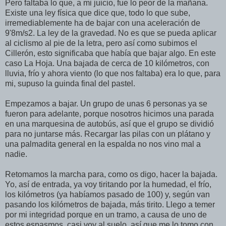
Pero faltaba lo que, a mi juicio, fue lo peor de la mañana.
Existe una ley física que dice que, todo lo que sube,
irremediablemente ha de bajar con una aceleración de
9'8m/s2. La ley de la gravedad. No es que se pueda aplicar
al ciclismo al pie de la letra, pero así como subimos el
Cillerón, esto significaba que había que bajar algo. En este
caso La Hoja. Una bajada de cerca de 10 kilómetros, con
lluvia, frío y ahora viento (lo que nos faltaba) era lo que, para
mi, supuso la guinda final del pastel.
Empezamos a bajar. Un grupo de unas 6 personas ya se
fueron para adelante, porque nosotros hicimos una parada
en una marquesina de autobús, así que el grupo se dividió
para no juntarse más. Recargar las pilas con un plátano y
una palmadita general en la espalda no nos vino mal a
nadie.
Retomamos la marcha para, como os digo, hacer la bajada.
Yo, así de entrada, ya voy tiritando por la humedad, el frío,
los kilómetros (ya habíamos pasado de 100) y, según van
pasando los kilómetros de bajada, más tirito. Llego a temer
por mi integridad porque en un tramo, a causa de uno de
estos espasmos, casi voy al suelo, así que me lo tomo con