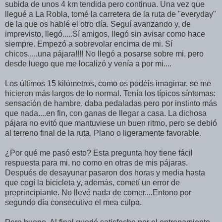
subida de unos 4 km tendida pero continua. Una vez que
llegué a La Robla, tomé la carretera de la ruta de "everyday"
de la que os hablé el otro día. Seguí avanzando y, de
imprevisto, llegó.....Sí amigos, llegó sin avisar como hace
siempre. Empezó a sobrevolar encima de mi. Sí
chicos.....una pájara!!!! No llegó a posarse sobre mi, pero
desde luego que me localizó y venía a por mi....
Los últimos 15 kilómetros, como os podéis imaginar, se me
hicieron más largos de lo normal. Tenía los típicos síntomas:
sensación de hambre, daba pedaladas pero por instinto más
que nada....en fin, con ganas de llegar a casa. La dichosa
pájara no evitó que mantuviese un buen ritmo, pero se debió
al terreno final de la ruta. Plano o ligeramente favorable.
¿Por qué me pasó esto? Esta pregunta hoy tiene fácil
respuesta para mi, no como en otras de mis pájaras.
Después de desayunar pasaron dos horas y media hasta
que cogí la bicicleta y, además, cometí un error de
preprincipiante. No llevé nada de comer....Entono por
segundo día consecutivo el mea culpa.