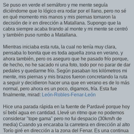
Se puso en verde el semáforo y me mente seguía
diciéndome que lo lógico era rodar por el llano, pero no sé
en qué momento mis manos y mis piernas tomaron la
decisión de ir en dirección a Matallana. Supongo que la
cabra siempre acaba tirando al monte y mi mente se centró
y también puso rumbo a Matallana.
Mientras iniciaba esta ruta, la cual no tenía muy clara,
pensaba lo bonita que es toda aquella zona en verano, y
ahora también, pero os aseguro que he pasado frío porque,
de hecho, no he sacado ni una foto, todo por no parar de dar
pedales y quedarme frío. Según pasaban los kilómetros mi
mente, mis piernas y mis brazos fueron concretando la ruta
a seguir y decidieron hacer una que en verano es de lo más
normal, pero ahora es un poco, digamos, fría. Esta fue
finalmente, mirad:
León-Robles-Fenar-León
Hice una parada rápida en la fuente de Pardavé porque hoy
sí bebí agua en cantidad. Llevé un ritmo que no podemos
considerar "tope gama" pero no fui despacio (30km/h de
media) Cuando ya encaraba la carretera en dirección al alto
Torío giré en dirección a la zona del Fenar. Es una continua