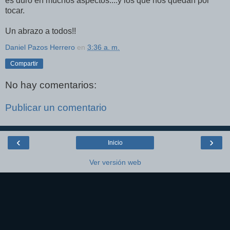
es duro en muchos aspectos....y los que nos quedan por
tocar.
Un abrazo a todos!!
Daniel Pazos Herrero
en
3:36 a. m.
Compartir
No hay comentarios:
Publicar un comentario
‹
›
Inicio
Ver versión web